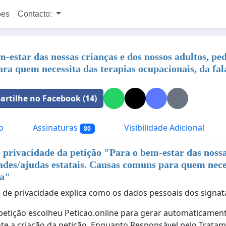
ões
Contacto:
m-estar das nossas crianças e dos nossos adultos, pe
ra quem necessita das terapias ocupacionais, da fala
rtilhe no Facebook (14)
o
Assinaturas
Visibilidade Adicional
80
e privacidade da petição "
Para o bem-estar das nossa
des/ajudas estatais. Causas comuns para quem necess
ia
"
ca de privacidade explica como os dados pessoais dos signat
petição escolheu Peticao.online para gerar automaticament
nte a criação da petição. Enquanto Responsável pelo Tratam