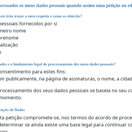
cessados os meus dados pessoais quando assino uma petição ou ed
ais irão tratar a meu respeito e como os obterão?
essoais fornecidos por si
imeiro nome
brenome
alização
s
dades e o fundamento legal do processamento dos meus dados pessoais?
onsentimento para estes fins:
bir publicamente, na página de assinaturas, o nome, a cidad
ocessamento dos seus dados pessoais se baseia no seu con
 momento.
enção de Dados
ta petição compromete-se, nos termos do acordo de proces
determinar se ainda existe uma base legal para continuar
rios.