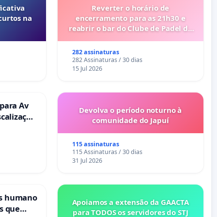
icativa
Reverter o horário de
curtos na
encerramento para as 21h30 e
reabrir o bar do Clube de Padel de
Cabanas de Tavira
282 assinaturas
282 Assinaturas / 30 dias
15 Jul 2026
 para Av
Devolva o período noturno à
scalização
comunidade do Japuí
115 assinaturas
115 Assinaturas / 30 dias
31 Jul 2026
is humano
Apoiamos a extensão da GAACTA
s que
para TODOS os servidores do STJ