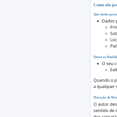
Como são pro
Que dados pesso
Dados p
Pr
So
Loc
Paí
Quais as finali
O seu c
Exi
Quando o pr
a qualquer
Duração de Ret
O autor des
sentido de 
dos signatá