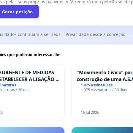
va pelas suas próprias palavras. A IA redigirá uma petição sólida p
Gerar petição
us dados continuam a ser seus
Privacidade desde a conceção
ões que poderão interessar-lhe
 URGENTE DE MEDIDAS
"Movimento Cívico" par
STABELECER A LIGAÇÃO -
construção de uma A.S.A
S-129
de serviços para autoca
sinaturas
1 075 assinaturas
inaturas / 30 dias
1 075 Assinaturas / 30 dias
em Coimbra
26
16 Jul 2026