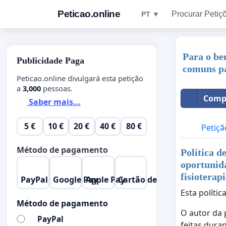
Peticao.online
Procurar Petiç
PT ▼
Para o be
Publicidade Paga
comuns pa
Peticao.online divulgará esta petição
a
3,000
pessoas.
Compa
Saber mais...
5 €
10 €
20 €
40 €
80 €
Petiçã
Método de pagamento
Política d
oportunida
fisioterap
PayPal
Google Pay
Apple Pay
Cartão de Crédito
Esta políti
Método de pagamento
O autor da 
PayPal
feitas dura