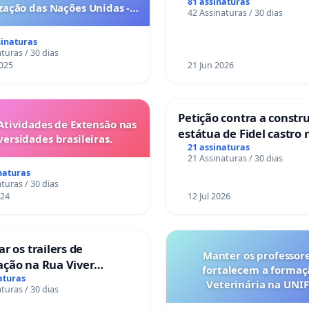
sofrem uma perda gesta
81 assinaturas
ação das Nações Unidas -
42 Assinaturas / 30 dias
nos hospitais portugue
es são escravizados pela
a 6x1 enquanto o lobby
sinaturas
rial compra a omissão do
turas / 30 dias
Congresso.
025
21 Jun 2026
Petição contra a constr
Atividades de Extensão nas
estátua de Fidel castro 
versidades brasileiras.
mirante do Caju
21 assinaturas
21 Assinaturas / 30 dias
naturas
turas / 30 dias
024
12 Jul 2026
ar os trailers de
Manter os professor
ação na Rua Viver
fortalecem a forma
r
aturas
Veterinária na UNI
turas / 30 dias