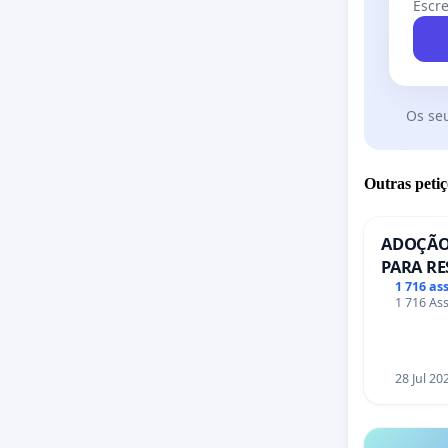
Escre
Os se
Outras petiç
ADOÇÃO
PARA RE
PONTE R
1 716 as
1 716 Ass
28 Jul 20