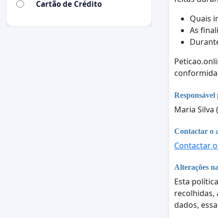
Cartão de Crédito
Quais i
As fina
Durant
Peticao.onl
conformid
Responsável 
Maria Silva 
Contactar o 
Contactar o
Alterações na
Esta polític
recolhidas,
dados, essa