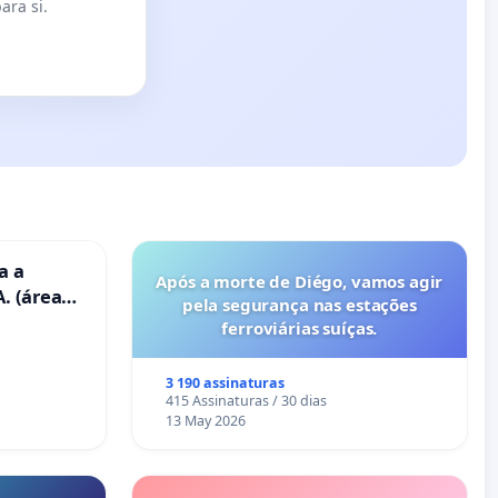
ara si.
a a
Após a morte de Diégo, vamos agir
. (área
pela segurança nas estações
ravanas)
ferroviárias suíças.
3 190 assinaturas
415 Assinaturas / 30 dias
13 May 2026