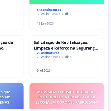
cional
ses
548 assinaturas
30 Assinaturas / 30 dias
19 Jun 2026
ução da
Solicitação de Revitalização,
no
Limpeza e Reforço na Segurança
das Praças da Rua Cachoeira das
20 assinaturas
20 Assinaturas / 30 dias
Sete Ilhas
9 Jul 2026
es que
MOVIMENTO BUSÃO DE GRAÇA –
ção em
PELO DIREITO À CIDADE TARIFA
FENAS
ZERO JÁ EM CORONEL FABRICIANO