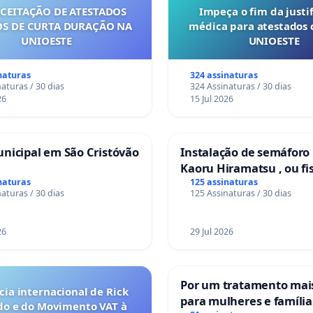
ACEITAÇÃO DE ATESTADOS
Impeça o fim da justif
S DE CURTA DURAÇÃO NA
médica para atestados 
UNIOESTE
UNIOESTE
naturas
324 assinaturas
aturas / 30 dias
324 Assinaturas / 30 dias
26
15 Jul 2026
nicipal em São Cristóvão
Instalação de semáforo
Kaoru Hiramatsu , ou fi
Eletrônica
naturas
125 assinaturas
aturas / 30 dias
125 Assinaturas / 30 dias
26
29 Jul 2026
Por um tratamento ma
ia internacional de Rick
para mulheres e família
do e do Movimento VAT à