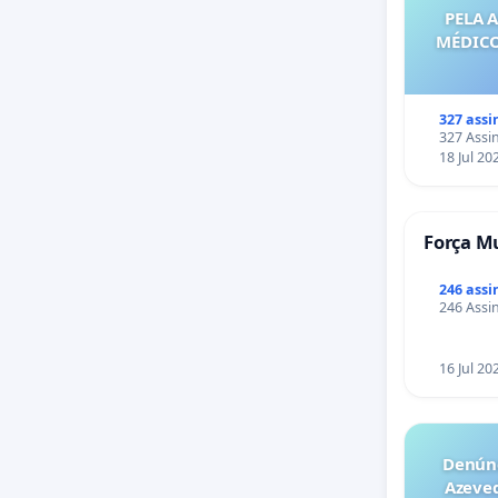
PELA 
MÉDICO
327 assi
327 Assin
18 Jul 20
Força Mu
246 assi
246 Assin
16 Jul 20
Denúnc
Azeve