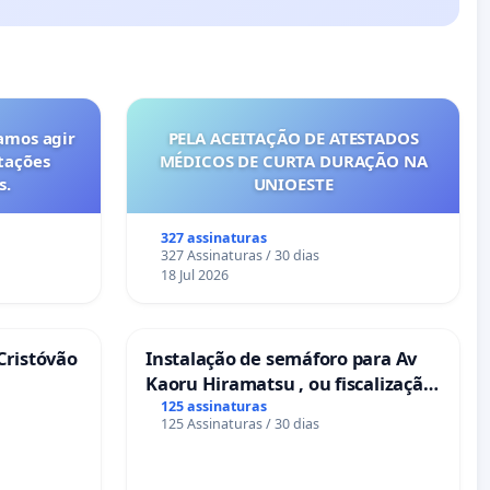
amos agir
PELA ACEITAÇÃO DE ATESTADOS
tações
MÉDICOS DE CURTA DURAÇÃO NA
s.
UNIOESTE
327 assinaturas
327 Assinaturas / 30 dias
18 Jul 2026
Cristóvão
Instalação de semáforo para Av
Kaoru Hiramatsu , ou fiscalização
Eletrônica
125 assinaturas
125 Assinaturas / 30 dias