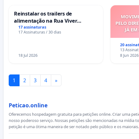
Reinstalar os trailers de
MOVIME
alimentação na Rua Viver
PELO DIRE
Salvador
17 assinaturas
JÁ EM
17 Assinaturas / 30 dias
20 assina
13 Assinat
18 Jul 2026
8 Jun 2026
1
2
3
4
»
Peticao.online
Oferecemos hospedagem gratuita para petições online. Criar uma petiçã
nosso poderoso serviço. Nossas petições são mencionadas na mídia to
petição é uma ótima maneira de ser notado pelo público e os maiorais.