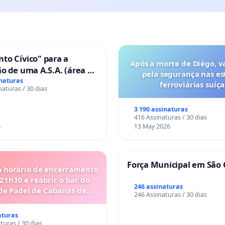
to Cívico" para a
Após a morte de Diégo, v
o de uma A.S.A. (área de
pela segurança nas es
 para autocaravanas) em
inaturas
ferroviárias suíça
naturas / 30 dias
3 190 assinaturas
416 Assinaturas / 30 dias
6
13 May 2026
Força Municipal em São 
o horário de encerramento
 21h30 e reabrir o bar do
246 assinaturas
de Padel de Cabanas de
246 Assinaturas / 30 dias
Tavira
aturas
turas / 30 dias