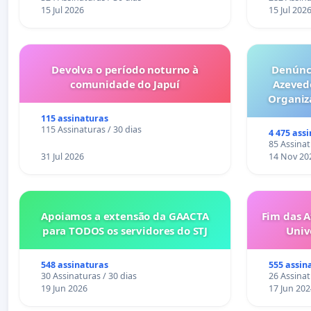
15 Jul 2026
15 Jul 202
Devolva o período noturno à
Denúnci
comunidade do Japuí
Azeved
Organiz
Milhões sã
115 assinaturas
6x1 enqu
115 Assinaturas / 30 dias
4 475 ass
compra 
85 Assinat
31 Jul 2026
14 Nov 20
Apoiamos a extensão da GAACTA
Fim das A
para TODOS os servidores do STJ
Univ
548 assinaturas
555 assin
30 Assinaturas / 30 dias
26 Assinat
19 Jun 2026
17 Jun 202