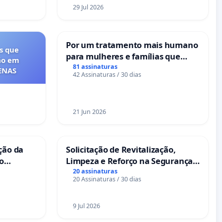
29 Jul 2026
Por um tratamento mais humano
s que
para mulheres e famílias que
ão em
sofrem uma perda gestacional
81 assinaturas
FENAS
42 Assinaturas / 30 dias
nos hospitais portugueses
21 Jun 2026
ção da
Solicitação de Revitalização,
no
Limpeza e Reforço na Segurança
das Praças da Rua Cachoeira das
20 assinaturas
20 Assinaturas / 30 dias
Sete Ilhas
9 Jul 2026