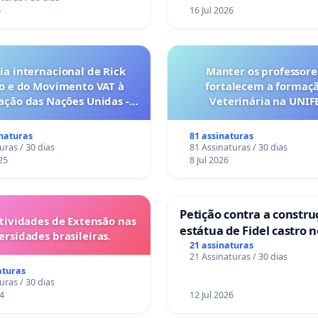
6
16 Jul 2026
a internacional de Rick
Manter os professore
o e do Movimento VAT à
fortalecem a formaç
ação das Nações Unidas -
Veterinária na UNI
o escravizados pela escala
anto o lobby empresarial
inaturas
81 assinaturas
a omissão do Congresso.
uras / 30 dias
81 Assinaturas / 30 dias
25
8 Jul 2026
Petição contra a constru
tividades de Extensão nas
estátua de Fidel castro 
ersidades brasileiras.
mirante do Caju
21 assinaturas
21 Assinaturas / 30 dias
aturas
uras / 30 dias
4
12 Jul 2026