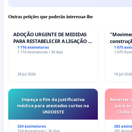
Outras petições que poderão interessar-lhe
ADOÇÃO URGENTE DE MEDIDAS
"Movimen
PARA RESTABELECER A LIGAÇÃO -
construçã
PONTE RS-129
serviços
1 716 assinaturas
1 075 ass
1 716 Assinaturas / 30 dias
1 075 Assi
Coimbra
28 Jul 2026
16 Jul 202
Impeça o fim da justificativa
Reverter 
médica para atestados curtos na
para as
UNIOESTE
Clube 
324 assinaturas
282 assin
324 Assinaturas / 30 dias
282 Assina