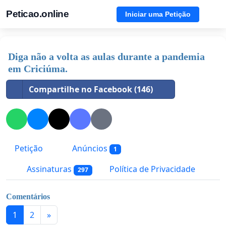
Peticao.online
Iniciar uma Petição
Diga não a volta as aulas durante a pandemia
em Criciúma.
Compartilhe no Facebook (146)
Petição
Anúncios
1
Assinaturas
Política de Privacidade
297
Comentários
1
2
»