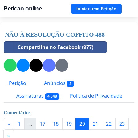
Peticao.online
Iniciar uma Petição
NÃO À RESOLUÇÃO COFFITO 488
Compartilhe no Facebook (977)
Petição
Anúncios
2
Assinaturas
Política de Privacidade
4 548
Comentários
«
1
...
17
18
19
20
21
22
23
»