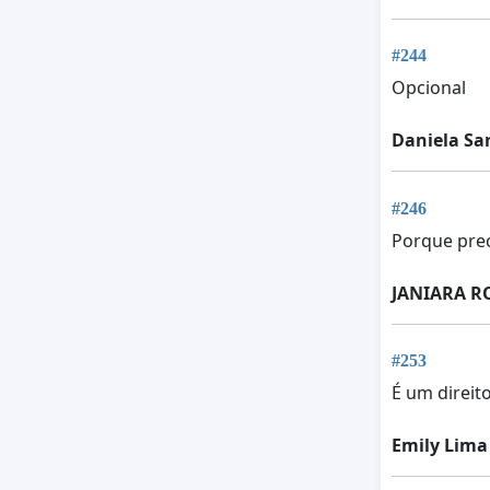
#244
Opcional
Daniela Sa
#246
Porque prec
JANIARA R
#253
É um direit
Emily Lima