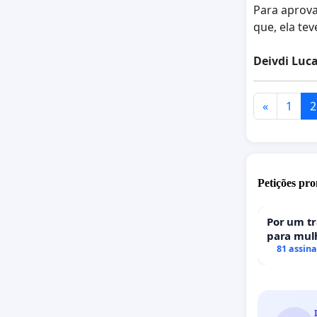
Para aprova
que, ela t
Deivdi Luca
«
1
2
Petições pro
Por um t
para mulh
uma perda
81 assin
portugue