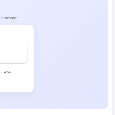
er o mesmo?
ara si.