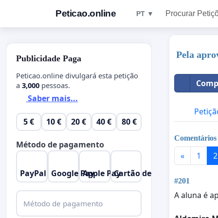
Peticao.online
Procurar Petiç
PT ▼
Pela apro
Publicidade Paga
Peticao.online divulgará esta petição
Compa
a
3,000
pessoas.
Saber mais...
Petiçã
5 €
10 €
20 €
40 €
80 €
Comentários
Método de pagamento
«
1
2
PayPal
Google Pay
Apple Pay
Cartão de Crédito
#201
A aluna é a
Método de pagamento