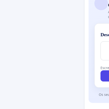
Des
Escre
Os se