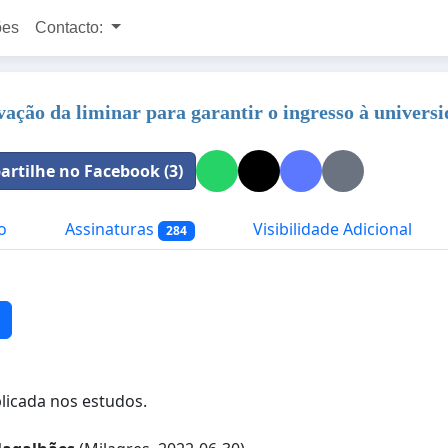
ões
Contacto:
vação da liminar para garantir o ingresso à univer
rtilhe no Facebook (3)
o
Assinaturas
Visibilidade Adicional
284
plicada nos estudos.