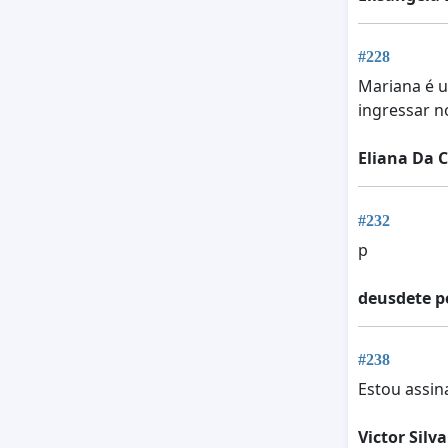
#228
Mariana é u
ingressar n
Eliana Da 
#232
p
deusdete p
#238
Estou assin
Victor Silva