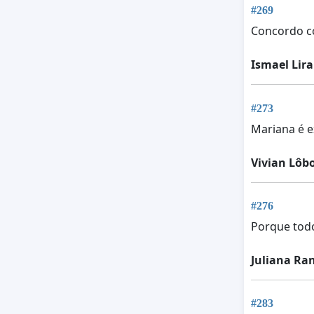
#269
Concordo c
Ismael Lira
#273
Mariana é e
Vivian Lôb
#276
Porque todo
Juliana Ra
#283