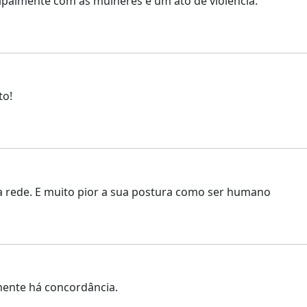
cipalmente com as mulheres e um ato de violência.
to!
a rede. E muito pior a sua postura como ser humano
mente há concordância.