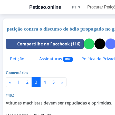
Peticao.online
Procurar Petiç
PT ▼
petição contra o discurso de ódio propagado 
Compartilhe no Facebook (116)
Petição
Assinaturas
Política de Priva
802
Comentários
«
1
2
3
4
5
»
#402
Atitudes machistas devem ser repudiadas e oprimidas.