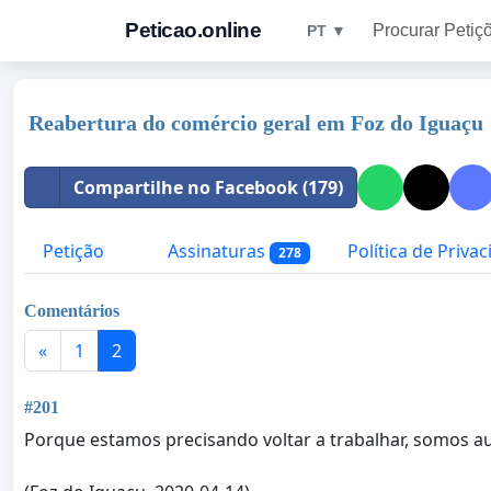
Peticao.online
Procurar Petiç
PT ▼
Reabertura do comércio geral em Foz do Iguaçu
Compartilhe no Facebook (179)
Petição
Assinaturas
Política de Priva
278
Comentários
«
1
2
#201
Porque estamos precisando voltar a trabalhar, somos a