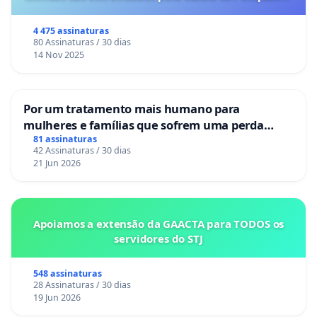
o lobby empresarial compra a omissão do
Congresso.
4 475 assinaturas
80 Assinaturas / 30 dias
14 Nov 2025
Por um tratamento mais humano para
mulheres e famílias que sofrem uma perda
gestacional nos hospitais portugueses
81 assinaturas
42 Assinaturas / 30 dias
21 Jun 2026
Apoiamos a extensão da GAACTA para TODOS os
servidores do STJ
548 assinaturas
28 Assinaturas / 30 dias
19 Jun 2026