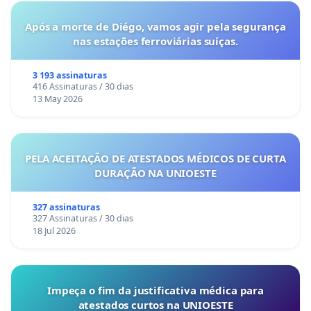
Após a morte de Diégo, vamos agir pela segurança
nas estações ferroviárias suíças.
3 193 assinaturas
416 Assinaturas / 30 dias
13 May 2026
PELA ACEITAÇÃO DE ATESTADOS MÉDICOS DE CURTA
DURAÇÃO NA UNIOESTE
327 assinaturas
327 Assinaturas / 30 dias
18 Jul 2026
Impeça o fim da justificativa médica para
atestados curtos na UNIOESTE