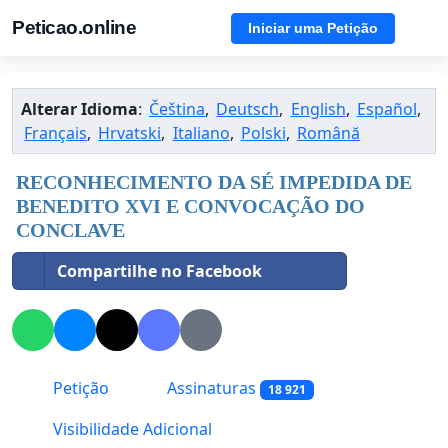
Peticao.online
Iniciar uma Petição
Alterar Idioma
:
Čeština
,
Deutsch
,
English
,
Español
,
Français
,
Hrvatski
,
Italiano
,
Polski
,
Română
RECONHECIMENTO DA SÉ IMPEDIDA DE
BENEDITO XVI E CONVOCAÇÃO DO
CONCLAVE
Compartilhe no Facebook
Petição
Assinaturas
18 921
Visibilidade Adicional