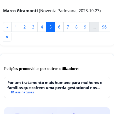
Marco Giramonti
(Noventa Padovana, 2023-10-23)
«
1
2
3
4
5
6
7
8
9
...
96
»
Petições promovidas por outros utilizadores
Por um tratamento mais humano para mulheres e
famílias que sofrem uma perda gestacional nos
hospitais portugueses
81 assinaturas