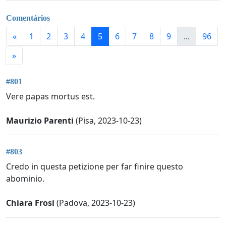
Comentários
«
1
2
3
4
5
6
7
8
9
...
96
»
#801
Vere papas mortus est.
Maurizio Parenti
(Pisa, 2023-10-23)
#803
Credo in questa petizione per far finire questo
abominio.
Chiara Frosi
(Padova, 2023-10-23)