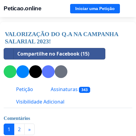
Peticao.online
Iniciar uma Petição
VALORIZAÇÃO DO Q.A NA CAMPANHA
SALARIAL 2023!
Compartilhe no Facebook (15)
Petição
Assinaturas
343
Visibilidade Adicional
Comentários
1
2
»