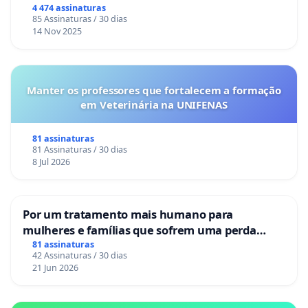
Congresso.
4 474 assinaturas
85 Assinaturas / 30 dias
14 Nov 2025
Manter os professores que fortalecem a formação
em Veterinária na UNIFENAS
81 assinaturas
81 Assinaturas / 30 dias
8 Jul 2026
Por um tratamento mais humano para
mulheres e famílias que sofrem uma perda
gestacional nos hospitais portugueses
81 assinaturas
42 Assinaturas / 30 dias
21 Jun 2026