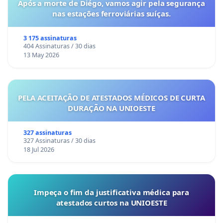
Após a morte de Diégo, vamos agir pela segurança
nas estações ferroviárias suíças.
3 175 assinaturas
404 Assinaturas / 30 dias
13 May 2026
PELA ACEITAÇÃO DE ATESTADOS MÉDICOS DE CURTA
DURAÇÃO NA UNIOESTE
327 assinaturas
327 Assinaturas / 30 dias
18 Jul 2026
Impeça o fim da justificativa médica para
atestados curtos na UNIOESTE