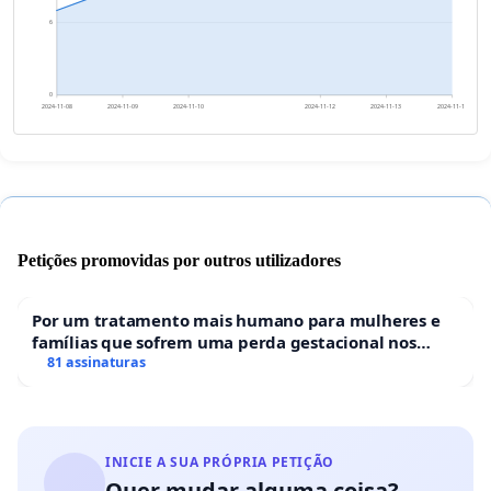
6
0
2024-11-08
2024-11-09
2024-11-10
2024-11-12
2024-11-13
2024-11-14
Petições promovidas por outros utilizadores
Por um tratamento mais humano para mulheres e
famílias que sofrem uma perda gestacional nos
hospitais portugueses
81 assinaturas
INICIE A SUA PRÓPRIA PETIÇÃO
Quer mudar alguma coisa?