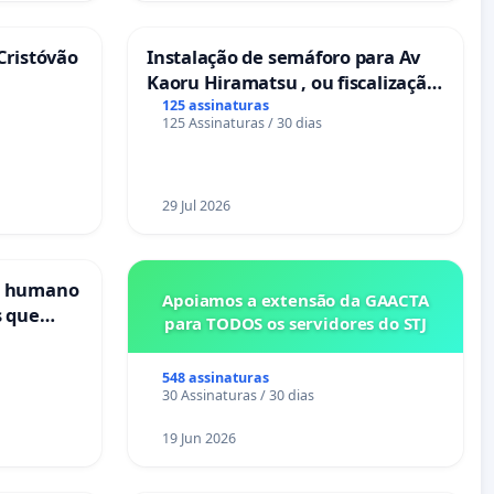
Cristóvão
Instalação de semáforo para Av
Kaoru Hiramatsu , ou fiscalização
Eletrônica
125 assinaturas
125 Assinaturas / 30 dias
29 Jul 2026
s humano
Apoiamos a extensão da GAACTA
s que
para TODOS os servidores do STJ
cional
es
548 assinaturas
30 Assinaturas / 30 dias
19 Jun 2026