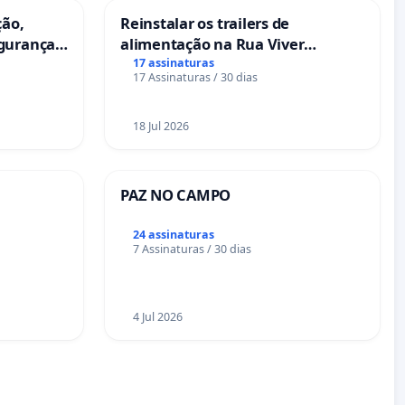
ção,
Reinstalar os trailers de
egurança
alimentação na Rua Viver
eira das
Salvador
17 assinaturas
17 Assinaturas / 30 dias
18 Jul 2026
PAZ NO CAMPO
24 assinaturas
7 Assinaturas / 30 dias
4 Jul 2026