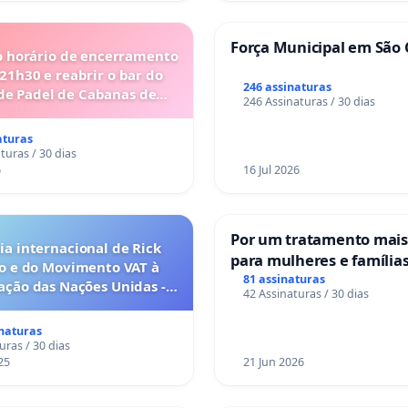
Força Municipal em São 
o horário de encerramento
 21h30 e reabrir o bar do
246 assinaturas
de Padel de Cabanas de
246 Assinaturas / 30 dias
Tavira
aturas
turas / 30 dias
6
16 Jul 2026
Por um tratamento mai
a internacional de Rick
para mulheres e família
o e do Movimento VAT à
sofrem uma perda gesta
81 assinaturas
ação das Nações Unidas -
42 Assinaturas / 30 dias
nos hospitais portugues
o escravizados pela escala
anto o lobby empresarial
inaturas
a omissão do Congresso.
uras / 30 dias
25
21 Jun 2026