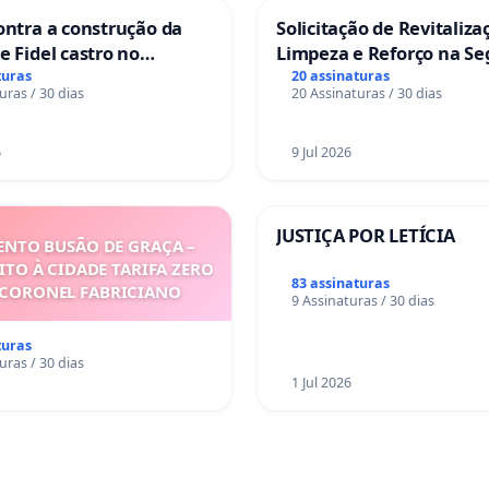
ontra a construção da
Solicitação de Revitaliza
e Fidel castro no
Limpeza e Reforço na S
do Caju
das Praças da Rua Cacho
turas
20 assinaturas
uras / 30 dias
20 Assinaturas / 30 dias
Sete Ilhas
6
9 Jul 2026
JUSTIÇA POR LETÍCIA
NTO BUSÃO DE GRAÇA –
ITO À CIDADE TARIFA ZERO
83 assinaturas
 CORONEL FABRICIANO
9 Assinaturas / 30 dias
turas
uras / 30 dias
1 Jul 2026