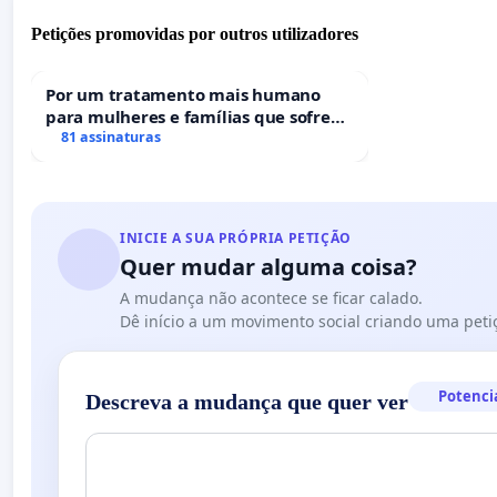
Petições promovidas por outros utilizadores
Por um tratamento mais humano
para mulheres e famílias que sofrem
uma perda gestacional nos hospitais
81 assinaturas
portugueses
INICIE A SUA PRÓPRIA PETIÇÃO
Quer mudar alguma coisa?
A mudança não acontece se ficar calado.
Dê início a um movimento social criando uma peti
Potenci
Descreva a mudança que quer ver