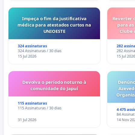
Impeça o fim da justificativa
Reverter 
médica para atestados curtos na
para as
UNIOESTE
Clube 
324 assinaturas
282 assin
324 Assinaturas / 30 dias
282 Assina
15 Jul 2026
15 Jul 202
Devolva o período noturno à
Denúnci
comunidade do Japuí
Azeved
Organiz
Milhões sã
115 assinaturas
6x1 enqu
115 Assinaturas / 30 dias
4 475 ass
compra 
84 Assinat
31 Jul 2026
14 Nov 20