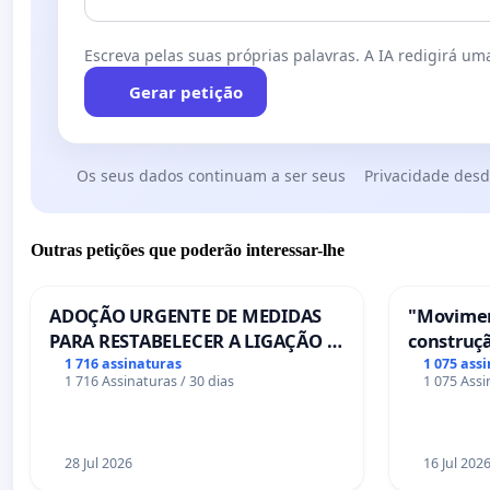
Escreva pelas suas próprias palavras. A IA redigirá uma
Gerar petição
Os seus dados continuam a ser seus
Privacidade desd
Outras petições que poderão interessar-lhe
ADOÇÃO URGENTE DE MEDIDAS
"Movimen
PARA RESTABELECER A LIGAÇÃO -
construçã
PONTE RS-129
serviços
1 716 assinaturas
1 075 ass
1 716 Assinaturas / 30 dias
1 075 Assi
Coimbra
28 Jul 2026
16 Jul 202