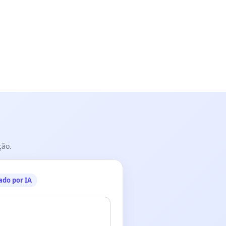
ção.
ado por IA