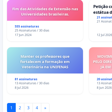
Petição c
Fim das Atividades de Extensão nas
estátua d
Universidades brasileiras.
mirante 
21 assina
21 Assinat
555 assinaturas
25 Assinaturas / 30 dias
17 Jun 2024
12 Jul 202
Manter os professores que
MOVIME
fortalecem a formação em
PELO DIRE
Veterinária na UNIFENAS
JÁ EM
81 assinaturas
20 assina
13 Assinaturas / 30 dias
13 Assinat
8 Jul 2026
8 Jun 2026
1
2
3
4
»