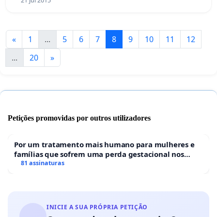
21 Jul 2015
«
1
...
5
6
7
8
9
10
11
12
...
20
»
Petições promovidas por outros utilizadores
Por um tratamento mais humano para mulheres e
famílias que sofrem uma perda gestacional nos
hospitais portugueses
81 assinaturas
INICIE A SUA PRÓPRIA PETIÇÃO