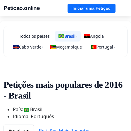
Peticao.online
Iniciar uma Petição
Todos os países
Brasil
Angola
›
›
›
Cabo Verde
Moçambique
Portugal
›
›
›
Petições mais populares de 2016
- Brasil
País:
Brasil
Idioma: Português
Em alta
Petições Mais Recentes