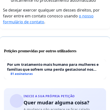
unicamente no processamento automatizado
Se desejar exercer qualquer um desses direitos, por
favor entre em contato conosco usando
o nosso
formulário de contato
.
Petições promovidas por outros utilizadores
Por um tratamento mais humano para mulheres e
famílias que sofrem uma perda gestacional nos
hospitais portugueses
81 assinaturas
INICIE A SUA PRÓPRIA PETIÇÃO
Quer mudar alguma coisa?
A mudança não acontece se ficar calado.