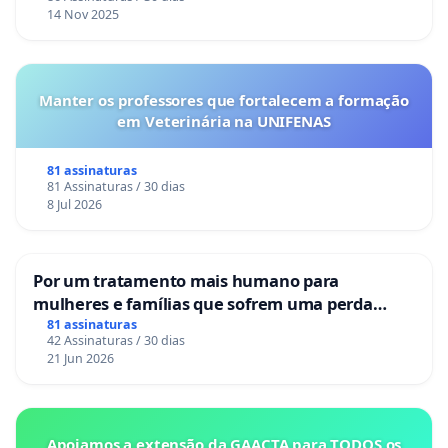
14 Nov 2025
Manter os professores que fortalecem a formação
em Veterinária na UNIFENAS
81 assinaturas
81 Assinaturas / 30 dias
8 Jul 2026
Por um tratamento mais humano para
mulheres e famílias que sofrem uma perda
gestacional nos hospitais portugueses
81 assinaturas
42 Assinaturas / 30 dias
21 Jun 2026
Apoiamos a extensão da GAACTA para TODOS os