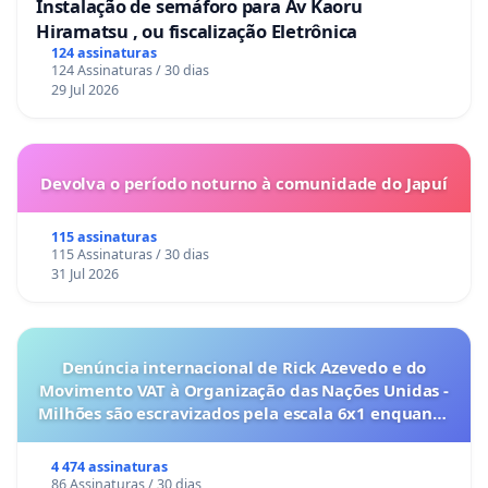
Instalação de semáforo para Av Kaoru
Hiramatsu , ou fiscalização Eletrônica
124 assinaturas
124 Assinaturas / 30 dias
29 Jul 2026
Devolva o período noturno à comunidade do Japuí
115 assinaturas
115 Assinaturas / 30 dias
31 Jul 2026
Denúncia internacional de Rick Azevedo e do
Movimento VAT à Organização das Nações Unidas -
Milhões são escravizados pela escala 6x1 enquanto
o lobby empresarial compra a omissão do
Congresso.
4 474 assinaturas
86 Assinaturas / 30 dias