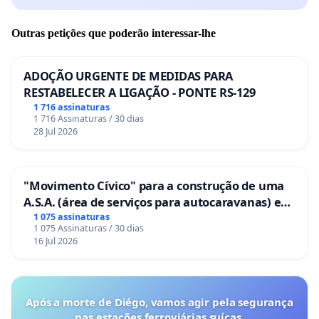
Outras petições que poderão interessar-lhe
ADOÇÃO URGENTE DE MEDIDAS PARA
RESTABELECER A LIGAÇÃO - PONTE RS-129
1 716 assinaturas
1 716 Assinaturas / 30 dias
28 Jul 2026
"Movimento Cívico" para a construção de uma
A.S.A. (área de serviços para autocaravanas) em
Coimbra
1 075 assinaturas
1 075 Assinaturas / 30 dias
16 Jul 2026
Após a morte de Diégo, vamos agir pela segurança
nas estações ferroviárias suíças.