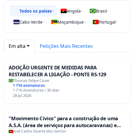
Todos os países
Angola
Brasil
›
›
›
Cabo Verde
Moçambique
Portugal
›
›
›
Em alta
Petições Mais Recentes
ADOÇÃO URGENTE DE MEDIDAS PARA
RESTABELECER A LIGAÇÃO - PONTE RS-129
Thomas Felipe Coser
1 716 assinaturas
1 716 Assinaturas / 30 dias
28 Jul 2026
"Movimento Cívico" para a construção de uma
A.S.A. (área de serviços para autocaravanas) em
Coimbra
José Carlos Duarte dos Santos