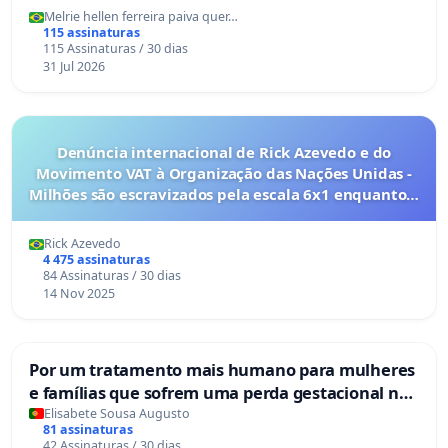
Melrie hellen ferreira paiva quer…
115 assinaturas
115 Assinaturas / 30 dias
31 Jul 2026
Denúncia internacional de Rick Azevedo e do
Movimento VAT à Organização das Nações Unidas -
Milhões são escravizados pela escala 6x1 enquanto o
lobby empresarial compra a omissão do Congresso.
Rick Azevedo
4 475 assinaturas
84 Assinaturas / 30 dias
14 Nov 2025
Por um tratamento mais humano para mulheres
e famílias que sofrem uma perda gestacional nos
hospitais portugueses
Elisabete Sousa Augusto
81 assinaturas
42 Assinaturas / 30 dias