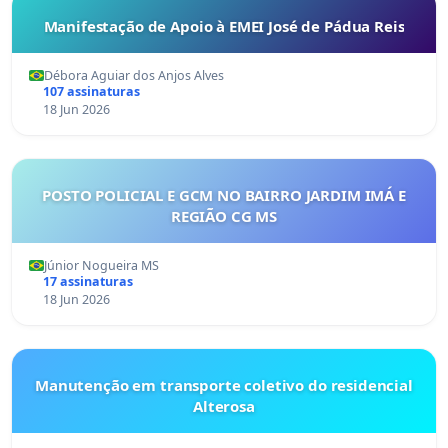
Manifestação de Apoio à EMEI José de Pádua Reis
Débora Aguiar dos Anjos Alves
107 assinaturas
18 Jun 2026
POSTO POLICIAL E GCM NO BAIRRO JARDIM IMÁ E
REGIÃO CG MS
Júnior Nogueira MS
17 assinaturas
18 Jun 2026
Manutenção em transporte coletivo do residencial
Alterosa