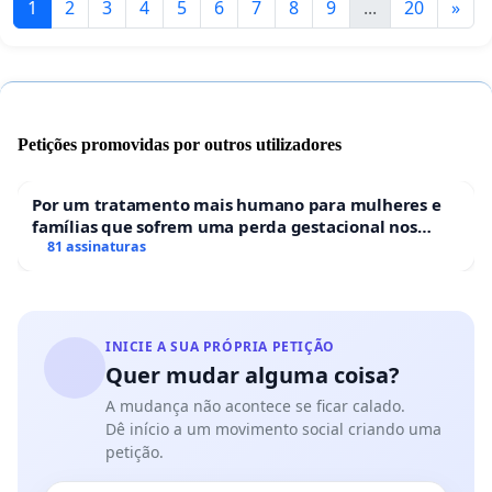
1
2
3
4
5
6
7
8
9
...
20
»
Petições promovidas por outros utilizadores
Por um tratamento mais humano para mulheres e
famílias que sofrem uma perda gestacional nos
hospitais portugueses
81 assinaturas
INICIE A SUA PRÓPRIA PETIÇÃO
Quer mudar alguma coisa?
A mudança não acontece se ficar calado.
Dê início a um movimento social criando uma
petição.