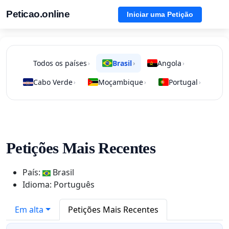
Peticao.online
Iniciar uma Petição
Todos os países
Brasil
Angola
›
›
›
Cabo Verde
Moçambique
Portugal
›
›
›
Petições Mais Recentes
País:
Brasil
Idioma: Português
Em alta
Petições Mais Recentes