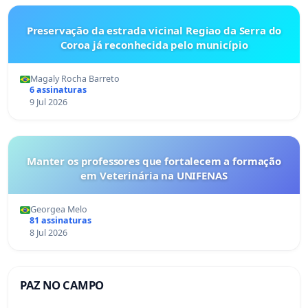
Preservação da estrada vicinal Regiao da Serra do
Coroa já reconhecida pelo município
Magaly Rocha Barreto
6 assinaturas
9 Jul 2026
Manter os professores que fortalecem a formação
em Veterinária na UNIFENAS
Georgea Melo
81 assinaturas
8 Jul 2026
PAZ NO CAMPO