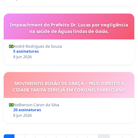
Impeachment do Prefeito Dr. Lucas por negligência
na saúde de Águas lindas de Goiás.
André Rodrigues de Sousa
5 assinaturas
8 Jun 2026
MOVIMENTO BUSÃO DE GRAÇA – PELO DIREITO À
CIDADE TARIFA ZERO JÁ EM CORONEL FABRICIANO
Nelberson Caron da Silva
20 assinaturas
8 Jun 2026