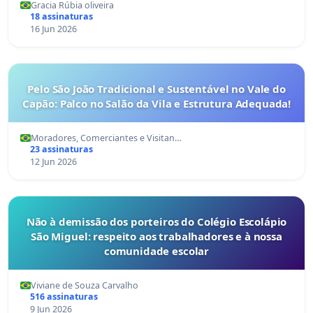
Gracia Rúbia oliveira
18 assinaturas
16 Jun 2026
Pelo São João Tradicional e Sustentável no Vale do
Capão: Palco no Salão da Vila e Estrutura Adequada!
Moradores, Comerciantes e Visitan…
23 assinaturas
12 Jun 2026
Não à demissão dos porteiros do Colégio Escolápio
São Miguel: respeito aos trabalhadores e à nossa
comunidade escolar
Viviane de Souza Carvalho
516 assinaturas
9 Jun 2026