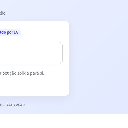
ção.
ado por IA
 petição sólida para si.
e a conceção