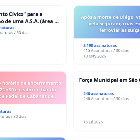
to Cívico" para a
Após a morte de Diégo, v
o de uma A.S.A. (área de
pela segurança nas es
 para autocaravanas) em
inaturas
ferroviárias suíça
naturas / 30 dias
3 190 assinaturas
415 Assinaturas / 30 dias
6
13 May 2026
Força Municipal em São 
o horário de encerramento
 21h30 e reabrir o bar do
246 assinaturas
de Padel de Cabanas de
246 Assinaturas / 30 dias
Tavira
aturas
turas / 30 dias
6
16 Jul 2026