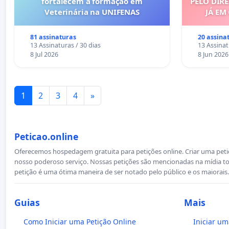
fortalecem a formação em
PELO DIRE
Veterinária na UNIFENAS
JÁ EM
81 assinaturas
20 assina
13 Assinaturas / 30 dias
13 Assinat
8 Jul 2026
8 Jun 2026
1
2
3
4
»
Peticao.online
Oferecemos hospedagem gratuita para petições online. Criar uma petiçã
nosso poderoso serviço. Nossas petições são mencionadas na mídia to
petição é uma ótima maneira de ser notado pelo público e os maiorais.
Guias
Mais
Como Iniciar uma Petição Online
Iniciar um