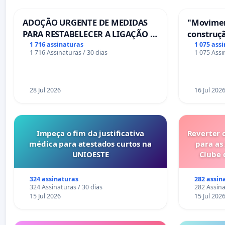
ADOÇÃO URGENTE DE MEDIDAS
"Movimen
PARA RESTABELECER A LIGAÇÃO -
construçã
PONTE RS-129
serviços
1 716 assinaturas
1 075 ass
1 716 Assinaturas / 30 dias
1 075 Assi
Coimbra
28 Jul 2026
16 Jul 202
Impeça o fim da justificativa
Reverter 
médica para atestados curtos na
para as
UNIOESTE
Clube 
324 assinaturas
282 assin
324 Assinaturas / 30 dias
282 Assina
15 Jul 2026
15 Jul 202