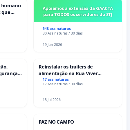
s humano
Apoiamos a extensão da GAACTA
s que
para TODOS os servidores do STJ
cional
es
548 assinaturas
30 Assinaturas / 30 dias
19 Jun 2026
ção,
Reinstalar os trailers de
egurança
alimentação na Rua Viver
eira das
Salvador
17 assinaturas
17 Assinaturas / 30 dias
18 Jul 2026
PAZ NO CAMPO