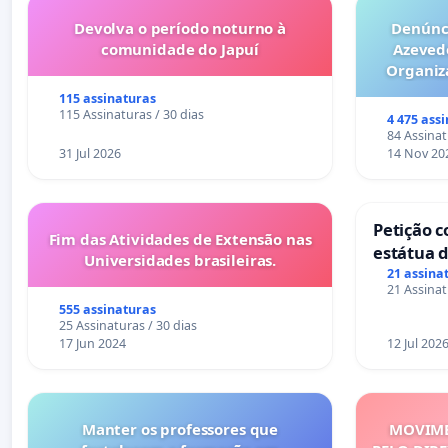
Devolva o período noturno à
Denúnci
comunidade do Japuí
Azeved
Organiz
Milhões sã
115 assinaturas
6x1 enqu
115 Assinaturas / 30 dias
4 475 ass
compra 
84 Assinat
31 Jul 2026
14 Nov 20
Petição c
Fim das Atividades de Extensão nas
estátua d
Universidades brasileiras.
mirante 
21 assina
21 Assinat
555 assinaturas
25 Assinaturas / 30 dias
17 Jun 2024
12 Jul 202
Manter os professores que
MOVIME