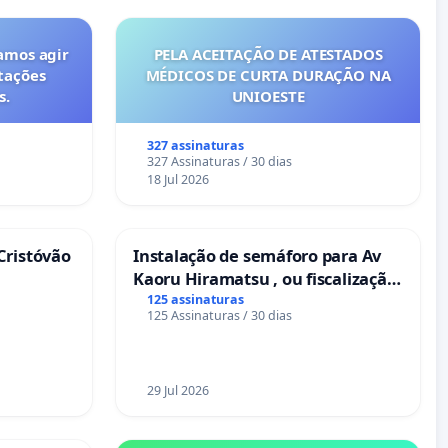
amos agir
PELA ACEITAÇÃO DE ATESTADOS
tações
MÉDICOS DE CURTA DURAÇÃO NA
s.
UNIOESTE
327 assinaturas
327 Assinaturas / 30 dias
18 Jul 2026
Cristóvão
Instalação de semáforo para Av
Kaoru Hiramatsu , ou fiscalização
Eletrônica
125 assinaturas
125 Assinaturas / 30 dias
29 Jul 2026