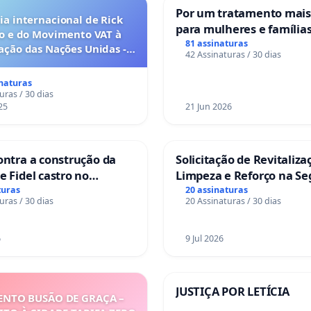
Por um tratamento mai
a internacional de Rick
para mulheres e família
o e do Movimento VAT à
sofrem uma perda gesta
81 assinaturas
ação das Nações Unidas -
42 Assinaturas / 30 dias
nos hospitais portugues
o escravizados pela escala
anto o lobby empresarial
inaturas
a omissão do Congresso.
uras / 30 dias
25
21 Jun 2026
ontra a construção da
Solicitação de Revitaliza
e Fidel castro no
Limpeza e Reforço na S
do Caju
das Praças da Rua Cacho
turas
20 assinaturas
uras / 30 dias
20 Assinaturas / 30 dias
Sete Ilhas
6
9 Jul 2026
JUSTIÇA POR LETÍCIA
NTO BUSÃO DE GRAÇA –