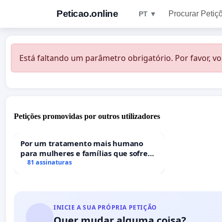
Peticao.online
Procurar Petiç
PT ▼
Está faltando um parâmetro obrigatório. Por favor, vo
Petições promovidas por outros utilizadores
Por um tratamento mais humano
para mulheres e famílias que sofrem
uma perda gestacional nos hospitais
81 assinaturas
portugueses
INICIE A SUA PRÓPRIA PETIÇÃO
Quer mudar alguma coisa?