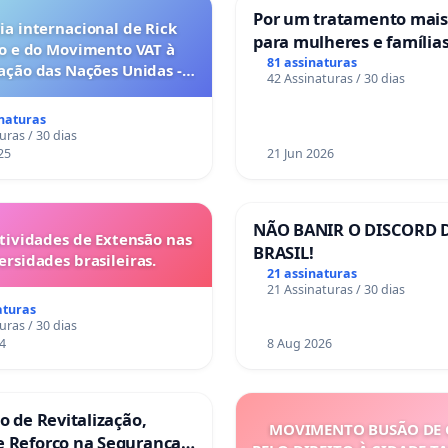
Por um tratamento mai
a internacional de Rick
para mulheres e família
o e do Movimento VAT à
sofrem uma perda gesta
81 assinaturas
ação das Nações Unidas -
42 Assinaturas / 30 dias
nos hospitais portugues
o escravizados pela escala
anto o lobby empresarial
inaturas
a omissão do Congresso.
uras / 30 dias
25
21 Jun 2026
NÃO BANIR O DISCORD 
tividades de Extensão nas
BRASIL!
ersidades brasileiras.
21 assinaturas
21 Assinaturas / 30 dias
aturas
uras / 30 dias
4
8 Aug 2026
ão de Revitalização,
MOVIMENTO BUSÃO DE 
e Reforço na Segurança