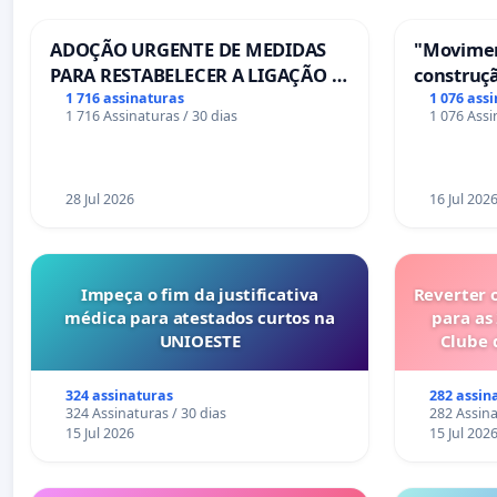
ADOÇÃO URGENTE DE MEDIDAS
"Movimen
PARA RESTABELECER A LIGAÇÃO -
construçã
PONTE RS-129
serviços
1 716 assinaturas
1 076 ass
1 716 Assinaturas / 30 dias
1 076 Assi
Coimbra
28 Jul 2026
16 Jul 202
Impeça o fim da justificativa
Reverter 
médica para atestados curtos na
para as
UNIOESTE
Clube 
324 assinaturas
282 assin
324 Assinaturas / 30 dias
282 Assina
15 Jul 2026
15 Jul 202