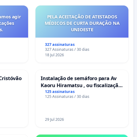
amos agir
PELA ACEITAÇÃO DE ATESTADOS
tações
MÉDICOS DE CURTA DURAÇÃO NA
s.
UNIOESTE
327 assinaturas
327 Assinaturas / 30 dias
18 Jul 2026
Cristóvão
Instalação de semáforo para Av
Kaoru Hiramatsu , ou fiscalização
Eletrônica
125 assinaturas
125 Assinaturas / 30 dias
29 Jul 2026