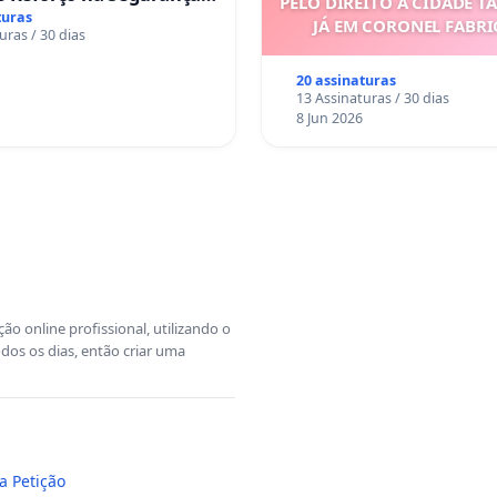
PELO DIREITO À CIDADE T
s da Rua Cachoeira das
turas
JÁ EM CORONEL FABR
uras / 30 dias
s
20 assinaturas
13 Assinaturas / 30 dias
8 Jun 2026
o online profissional, utilizando o
dos os dias, então criar uma
a Petição