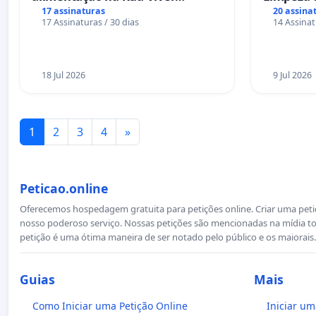
Salvador
das Praça
17 assinaturas
20 assina
17 Assinaturas / 30 dias
14 Assinat
Sete Ilha
18 Jul 2026
9 Jul 2026
1
2
3
4
»
Peticao.online
Oferecemos hospedagem gratuita para petições online. Criar uma petiçã
nosso poderoso serviço. Nossas petições são mencionadas na mídia to
petição é uma ótima maneira de ser notado pelo público e os maiorais.
Guias
Mais
Como Iniciar uma Petição Online
Iniciar um