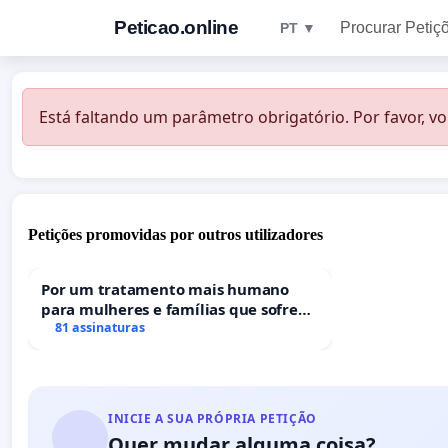
Peticao.online
Procurar Petiç
PT ▼
Está faltando um parâmetro obrigatório. Por favor, vo
Petições promovidas por outros utilizadores
Por um tratamento mais humano
para mulheres e famílias que sofrem
uma perda gestacional nos hospitais
81 assinaturas
portugueses
INICIE A SUA PRÓPRIA PETIÇÃO
Quer mudar alguma coisa?