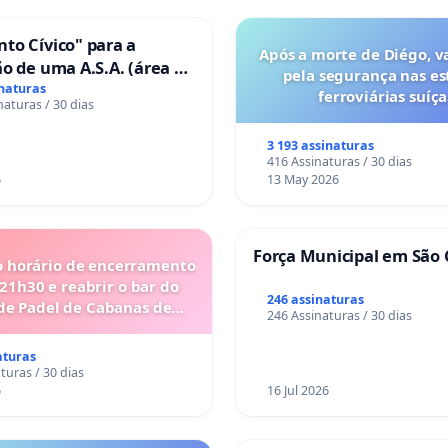
to Cívico" para a
Após a morte de Diégo, v
o de uma A.S.A. (área de
pela segurança nas es
 para autocaravanas) em
inaturas
ferroviárias suíça
naturas / 30 dias
3 193 assinaturas
416 Assinaturas / 30 dias
6
13 May 2026
Força Municipal em São 
o horário de encerramento
 21h30 e reabrir o bar do
246 assinaturas
de Padel de Cabanas de
246 Assinaturas / 30 dias
Tavira
aturas
turas / 30 dias
6
16 Jul 2026