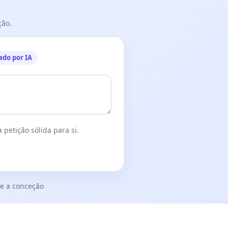
ção.
ado por IA
 petição sólida para si.
e a conceção