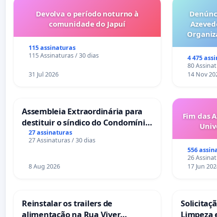
Devolva o período noturno à
Denúnci
comunidade do Japuí
Azeved
Organiz
Milhões sã
115 assinaturas
6x1 enqu
115 Assinaturas / 30 dias
4 475 ass
compra 
80 Assinat
31 Jul 2026
14 Nov 20
Assembleia Extraordinária para
Fim das A
destituir o síndico do Condomínio
Univ
Residencial Porto Bello - La Casa
27 assinaturas
27 Assinaturas / 30 dias
556 assin
26 Assinat
8 Aug 2026
17 Jun 202
Reinstalar os trailers de
Solicitaç
alimentação na Rua Viver
Limpeza 