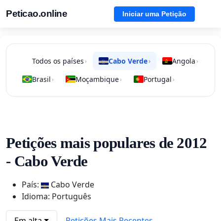
Peticao.online
Iniciar uma Petição
Todos os países
Cabo Verde
Angola
›
›
›
Brasil
Moçambique
Portugal
›
›
›
Petições mais populares de 2012
- Cabo Verde
País:
Cabo Verde
Idioma: Português
Em alta
Petições Mais Recentes