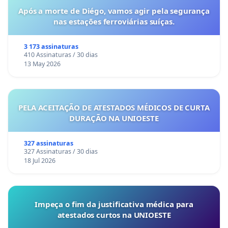
Após a morte de Diégo, vamos agir pela segurança
nas estações ferroviárias suíças.
3 173 assinaturas
410 Assinaturas / 30 dias
13 May 2026
PELA ACEITAÇÃO DE ATESTADOS MÉDICOS DE CURTA
DURAÇÃO NA UNIOESTE
327 assinaturas
327 Assinaturas / 30 dias
18 Jul 2026
Impeça o fim da justificativa médica para
atestados curtos na UNIOESTE