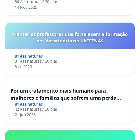
86 Assinaturas / 30 dias
14 Nov 2025
Manter os professores que fortalecem a formação
em Veterinária na UNIFENAS
81 assinaturas
81 Assinaturas / 30 dias
8 Jul 2026
Por um tratamento mais humano para
mulheres e famílias que sofrem uma perda
gestacional nos hospitais portugueses
81 assinaturas
42 Assinaturas / 30 dias
21 Jun 2026