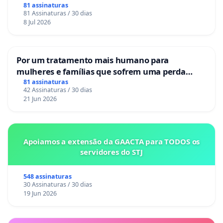
81 assinaturas
81 Assinaturas / 30 dias
8 Jul 2026
Por um tratamento mais humano para
mulheres e famílias que sofrem uma perda
gestacional nos hospitais portugueses
81 assinaturas
42 Assinaturas / 30 dias
21 Jun 2026
Apoiamos a extensão da GAACTA para TODOS os
servidores do STJ
548 assinaturas
30 Assinaturas / 30 dias
19 Jun 2026