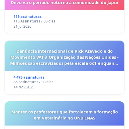
Devolva o período noturno à comunidade do Japuí
115 assinaturas
115 Assinaturas / 30 dias
31 Jul 2026
Denúncia internacional de Rick Azevedo e do
Movimento VAT à Organização das Nações Unidas -
Milhões são escravizados pela escala 6x1 enquanto
o lobby empresarial compra a omissão do
Congresso.
4 475 assinaturas
85 Assinaturas / 30 dias
14 Nov 2025
Manter os professores que fortalecem a formação
em Veterinária na UNIFENAS