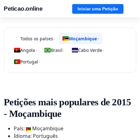
Peticao.online
Iniciar uma Petição
Todos os países
Moçambique
›
›
Angola
Brasil
Cabo Verde
›
›
›
Portugal
›
Petições mais populares de 2015
- Moçambique
País:
Moçambique
Idioma: Português