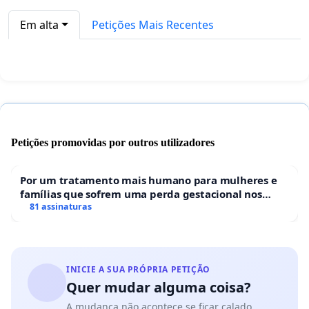
Em alta
Petições Mais Recentes
Petições promovidas por outros utilizadores
Por um tratamento mais humano para mulheres e
famílias que sofrem uma perda gestacional nos
hospitais portugueses
81 assinaturas
INICIE A SUA PRÓPRIA PETIÇÃO
Quer mudar alguma coisa?
A mudança não acontece se ficar calado.