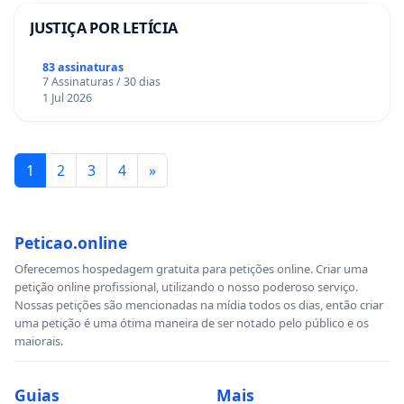
V - controlar a produção, a comercialização e o
JUSTIÇA POR LETÍCIA
emprego de técnicas, métodos e substâncias que
comportem risco para a vida, a qualidade de vida e o
83 assinaturas
7 Assinaturas / 30 dias
meio ambiente;
1 Jul 2026
VI - promover a educação ambiental em todos os níveis de
ensino e a conscientização pública para a preservação do
meio ambiente;
1
2
3
4
»
VII - proteger a fauna e a flora, vedadas, na forma da
lei, as práticas que coloquem em risco sua função
Peticao.online
ecológica, provoquem a extinção de espécies ou
submetam os animais a crueldade.
Oferecemos hospedagem gratuita para petições online. Criar uma
petição online profissional, utilizando o nosso poderoso serviço.
§ 2º - Aquele que explorar recursos minerais fica obrigado a
Nossas petições são mencionadas na mídia todos os dias, então criar
uma petição é uma ótima maneira de ser notado pelo público e os
recuperar o meio ambiente degradado, de acordo com
maiorais.
solução técnica exigida pelo órgão público competente, na
forma da lei.
Guias
Mais