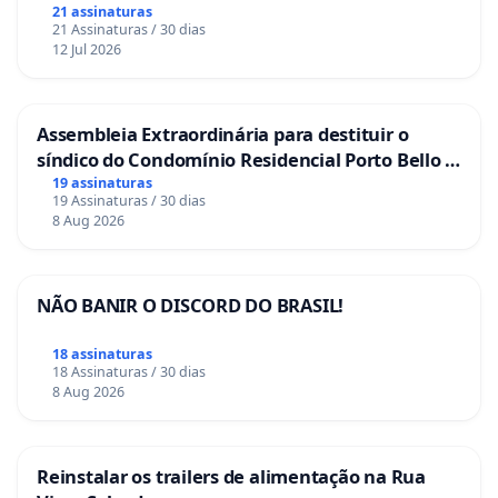
21 assinaturas
III - função social da propriedade;
21 Assinaturas / 30 dias
12 Jul 2026
IV - livre concorrência;
V - defesa do consumidor;
Assembleia Extraordinária para destituir o
síndico do Condomínio Residencial Porto Bello -
VI - defesa do meio ambiente;
La Casa
19 assinaturas
19 Assinaturas / 30 dias
(...)
8 Aug 2026
Art. 225 - Todos têm direito ao meio ambiente
ecologicamente equilibrado, bem de uso comum do
povo e essencial à sadia qualidade de vida, impondo-
NÃO BANIR O DISCORD DO BRASIL!
se ao Poder Público e à coletividade o dever de
defendê-lo e preservá-lo para as presentes e futuras
18 assinaturas
18 Assinaturas / 30 dias
gerações.
8 Aug 2026
§ 1º - Para assegurar a efetividade desse direito,
incumbe ao Poder Público:
Reinstalar os trailers de alimentação na Rua