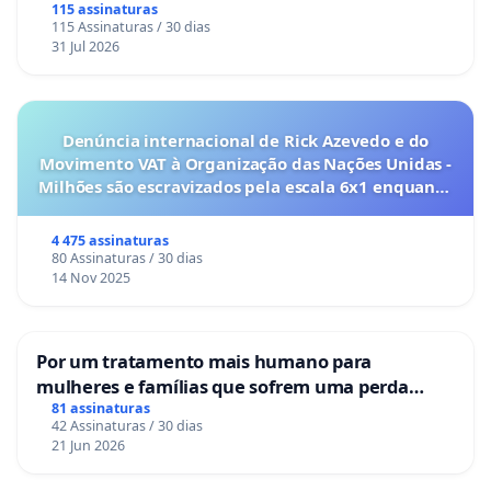
sua garantia;
115 assinaturas
115 Assinaturas / 30 dias
31 Jul 2026
III - promover o inquérito civil e a ação civil pública,
para a proteção do patrimônio público e social, do
meio ambiente e de outros interesses difusos e
coletivos;
Denúncia internacional de Rick Azevedo e do
Movimento VAT à Organização das Nações Unidas -
IV - promover a ação de inconstitucionalidade ou
Milhões são escravizados pela escala 6x1 enquanto
representação para fins de intervenção da União e dos
o lobby empresarial compra a omissão do
Estados, nos casos previstos nesta Constituição;
Congresso.
4 475 assinaturas
80 Assinaturas / 30 dias
V - defender judicialmente os direitos e interesses das
14 Nov 2025
populações indígenas;
VI - expedir notificações nos procedimentos administrativos
Por um tratamento mais humano para
de sua competência,requisitando informações e documentos
mulheres e famílias que sofrem uma perda
para instruí-los, na forma da lei complementar respectiva;
gestacional nos hospitais portugueses
81 assinaturas
42 Assinaturas / 30 dias
VII - exercer o controle externo da atividade policial, na
21 Jun 2026
forma da lei complementar mencionada no artigo anterior;