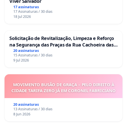
I - preservar e restaurar os processos ecológicos
Viver Salvador
essenciais e prover o manejo ecológico das espécies e
17 assinaturas
17 Assinaturas / 30 dias
ecossistemas;
18 Jul 2026
II - preservar a diversidade e a integridade do
patrimônio genético do País e fiscalizar as entidades
Solicitação de Revitalização, Limpeza e Reforço
dedicadas à pesquisa e manipulação de material
na Segurança das Praças da Rua Cachoeira das
genético;
Sete Ilhas
20 assinaturas
15 Assinaturas / 30 dias
III - definir, em todas as unidades da Federação, espaços
9 Jul 2026
territoriais e seus componentes a serem especialmente
protegidos, sendo a alteração e a supressão permitidas
somente através de lei, vedada qualquer utilização que
comprometa a integridade dos atributos que justifiquem sua
MOVIMENTO BUSÃO DE GRAÇA – PELO DIREITO À
CIDADE TARIFA ZERO JÁ EM CORONEL FABRICIANO
proteção;
IV - exigir, na forma da lei, para instalação de obra ou
20 assinaturas
atividade potencialmente causadora de significativa
13 Assinaturas / 30 dias
8 Jun 2026
degradação do meio ambiente, estudo prévio de
impacto ambiental, a que se dará publicidade;