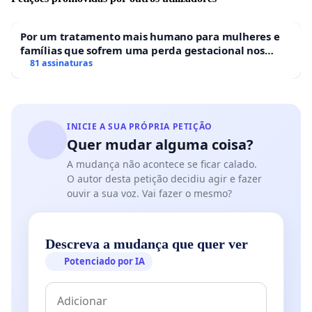
Não esqueça de verificar esta petição, porque quando
Por um tratamento mais humano para mulheres e
for enviada às autoridades será colocada uma nota
famílias que sofrem uma perda gestacional nos
aqui e nas discussões.Na número 1)
hospitais portugueses
81 assinaturas
Para maiores contatos :
justicaecologica@gmail.com
Apontamos com alguns destaques da Constituição
INICIE A SUA PRÓPRIA PETIÇÃO
Federal
Quer mudar alguma coisa?
Art. 1º - A República Federativa do Brasil, formada pela
A mudança não acontece se ficar calado.
união indissolúvel dos Estados e Municípios e do Distrito
O autor desta petição decidiu agir e fazer
Federal, constitui-se em Estado Democrático de Direito e
ouvir a sua voz. Vai fazer o mesmo?
tem como fundamentos
.
I - a soberania;
Descreva a mudança que quer ver
II - a cidadania;
Potenciado por IA
III - A DIGNIDADE DA PESSOA HUMANA;