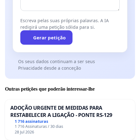
IV - os valores sociais do trabalho e da livre iniciativa;
V - o pluralismo político.
Escreva pelas suas próprias palavras. A IA
redigirá uma petição sólida para si.
Art. 2º - São Poderes da União, independentes e harmônicos
entre si, o Legislativo, o Executivo e o Judiciário.
Gerar petição
Art. 3º - Constituem
objetivos fundamentais da
República Federativa do Brasil:
Os seus dados continuam a ser seus
I - construir uma SOCIEDADE LIVRE, JUSTA E SOLIDÁRIA;
Privacidade desde a conceção
II - garantir o desenvolvimento nacional;
Outras petições que poderão interessar-lhe
III - erradicar a pobreza e a marginalização e reduzir as
desigualdades sociais e regionais;
ADOÇÃO URGENTE DE MEDIDAS PARA
IV - promover o bem de todos, sem preconceitos de
RESTABELECER A LIGAÇÃO - PONTE RS-129
origem, raça, sexo, cor, idade e quaisquer outras
1 716 assinaturas
1 716 Assinaturas / 30 dias
formas de discriminação.
28 Jul 2026