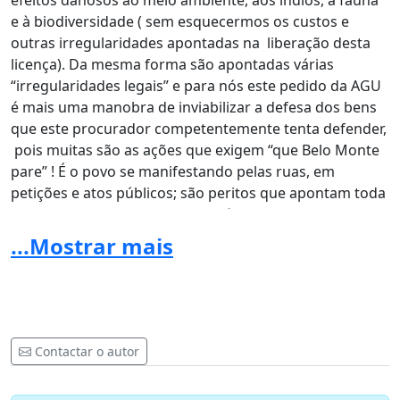
efeitos danosos ao meio ambiente, aos índios, à fauna
e à biodiversidade ( sem esquecermos os custos e
outras irregularidades apontadas na liberação desta
licença). Da mesma forma são apontadas várias
“irregularidades legais” e para nós este pedido da AGU
é mais uma manobra de inviabilizar a defesa dos bens
que este procurador competentemente tenta defender,
pois muitas são as ações que exigem “que Belo Monte
pare” ! É o povo se manifestando pelas ruas, em
petições e atos públicos; são peritos que apontam toda
a sorte de irregularidades e violências. Em manifestos,
petições, manifestações públicas, boicotes ,pelo Twitter,
...Mostrar mais
por email, no Facebook, em muitos sites,e por toda a
rede se pede que o governo respeite a opinião desses
especialistas e que atente para o legítimo interesse do
povo, que atente para os direitos dos atingidos e
respeite a legislação. Há mesmo processos judiciais que
Contactar o autor
se pronunciam contra esta obra (são Ações Civis,Ações
Populares e mesmo acusações graves da ONU contra o