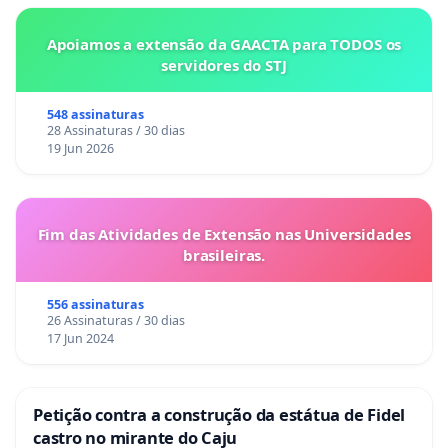
VIII - requisitar diligências investigatórias e a instauração de
inquérito policial, indicados os fundamentos jurídicos de
Apoiamos a extensão da GAACTA para TODOS os
suas manifestações processuais;
servidores do STJ
IX - exercer outras funções que lhe forem conferidas, desde
548 assinaturas
que compatíveis com sua finalidade, sendo-lhe vedada a
28 Assinaturas / 30 dias
19 Jun 2026
representação judicial e a consultoria jurídica de entidades
públicas.
(..)
Fim das Atividades de Extensão nas Universidades
Art. 170 - A ordem econômica, fundada na valorização do
brasileiras.
trabalho humano e na livre iniciativa,
tem por fim
assegurar a todos existência
digna
, conforme os
556 assinaturas
26 Assinaturas / 30 dias
ditames da justiça social, observados os seguintes
17 Jun 2024
princípios:
I - soberania nacional;
Petição contra a construção da estátua de Fidel
II - propriedade privada;
castro no mirante do Caju