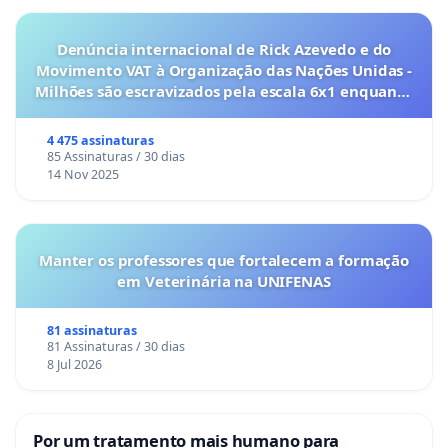
Denúncia internacional de Rick Azevedo e do
Movimento VAT à Organização das Nações Unidas -
Milhões são escravizados pela escala 6x1 enquanto
o lobby empresarial compra a omissão do
Congresso.
4 475 assinaturas
85 Assinaturas / 30 dias
14 Nov 2025
Manter os professores que fortalecem a formação
em Veterinária na UNIFENAS
81 assinaturas
81 Assinaturas / 30 dias
8 Jul 2026
Por um tratamento mais humano para