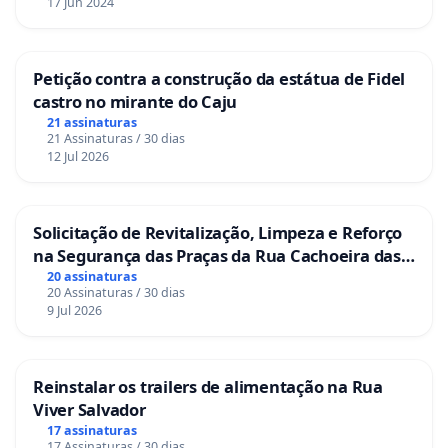
17 Jun 2024
Petição contra a construção da estátua de Fidel
castro no mirante do Caju
21 assinaturas
21 Assinaturas / 30 dias
12 Jul 2026
Solicitação de Revitalização, Limpeza e Reforço
na Segurança das Praças da Rua Cachoeira das
Sete Ilhas
20 assinaturas
20 Assinaturas / 30 dias
9 Jul 2026
Reinstalar os trailers de alimentação na Rua
Viver Salvador
17 assinaturas
17 Assinaturas / 30 dias