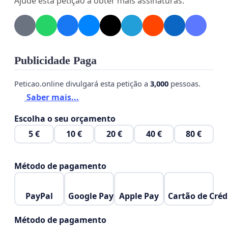
Ajude esta petição a obter mais assinaturas.
inestimável, acima dos interesses econômicos
imediatos.
Os moradores e comerciantes, incentivados
pelo PROJETO VIZINHOS SOLIDÁRIOS, almejam
Publicidade Paga
contribuir com a SEGURANÇA local, com a
comunidade e com o meio ambiente e, em face
Peticao.online divulgará esta petição a
3,000
pessoas.
disso querem DIALOGAR com o poder público para
Saber mais...
juntos encontrar soluções que preservem o
Escolha o seu orçamento
ambiente, garantindo o presente e o futuro da
5 €
10 €
20 €
40 €
80 €
cidade Cascavel-PR.
Att,
Método de pagamento
PayPal
Google Pay
Apple Pay
Cartão de Créd
Método de pagamento