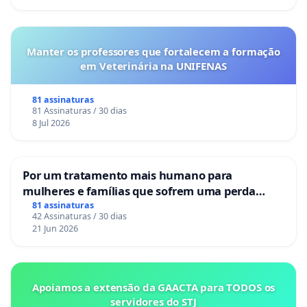
Manter os professores que fortalecem a formação
em Veterinária na UNIFENAS
81 assinaturas
81 Assinaturas / 30 dias
8 Jul 2026
Por um tratamento mais humano para
mulheres e famílias que sofrem uma perda
gestacional nos hospitais portugueses
81 assinaturas
42 Assinaturas / 30 dias
21 Jun 2026
Apoiamos a extensão da GAACTA para TODOS os
servidores do STJ