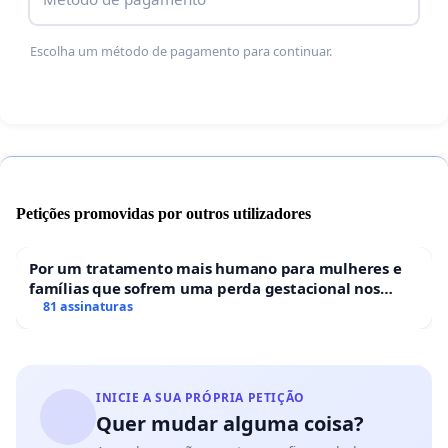
Educação (MEC), então, por favor, assinem. Quanto
mais assinaturas, mais chances de acabarem com
Escolha um método de pagamento para continuar.
as atividades de extensão teremos.
Petições promovidas por outros utilizadores
Por um tratamento mais humano para mulheres e
famílias que sofrem uma perda gestacional nos
hospitais portugueses
81 assinaturas
INICIE A SUA PRÓPRIA PETIÇÃO
Quer mudar alguma coisa?