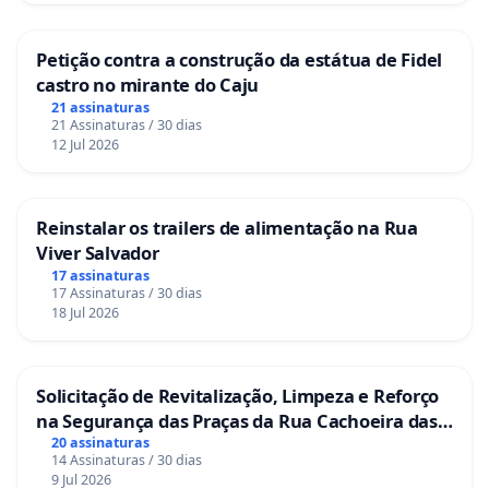
e Redução da Jornada de Trabalho 2025. Disponível em:
https://www.dmtemdebate.com.br/wp-content/uploads/
Petição contra a construção da estátua de Fidel
Acesso em: 10 nov. 2025
castro no mirante do Caju
21 assinaturas
ESTADÃO. SUPERMERCADOS têm falta de trabalhadores
21 Assinaturas / 30 dias
12 Jul 2026
Exército para preencher 350 mil vagas. Mudança no perf
jovens dos supermercados; setor aposta em reservistas
trabalho mais flexíveis para preencher postos operacion
Reinstalar os trailers de alimentação na Rua
2025. Disponível em:
https://www.estadao.com.br/eco
Viver Salvador
falta-trabalhadores-ate-exercito-preencher-350-mil-vag
17 assinaturas
17 Assinaturas / 30 dias
srsltid=AfmBOoqKUaSuuyFiBlCCr23RyspjYiW4UxiG1
18 Jul 2026
Acesso em: 10 nov. 2025.
G1. Crise de saúde mental: Brasil tem maior número d
Solicitação de Revitalização, Limpeza e Reforço
ansiedade e depressão em 10 anos. G1 – Trabalho e Carre
na Segurança das Praças da Rua Cachoeira das
mar. 2025. Disponível em:
https://g1.globo.com/trabalh
Sete Ilhas
20 assinaturas
14 Assinaturas / 30 dias
carreira/noticia/2025/03/10/crise-de-saude-mental-bra
9 Jul 2026