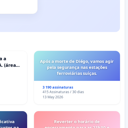
a a
Após a morte de Diégo, vamos agir
. (área
pela segurança nas estações
ravanas)
ferroviárias suíças.
3 190 assinaturas
415 Assinaturas / 30 dias
13 May 2026
icativa
Reverter o horário de
curtos na
encerramento para as 21h30 e