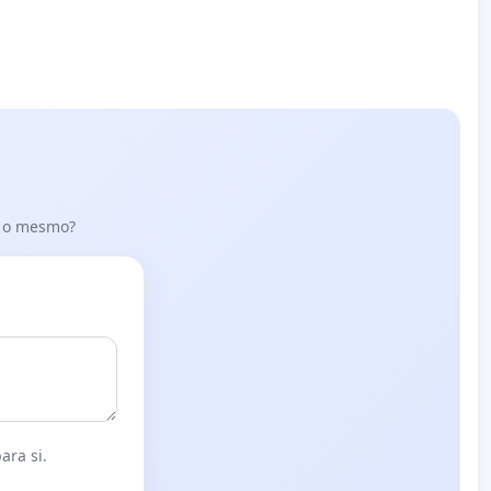
er o mesmo?
ara si.