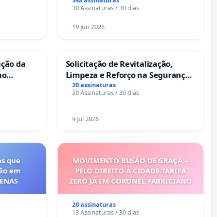
548 assinaturas
30 Assinaturas / 30 dias
19 Jun 2026
ução da
Solicitação de Revitalização,
no
Limpeza e Reforço na Segurança
das Praças da Rua Cachoeira das
20 assinaturas
20 Assinaturas / 30 dias
Sete Ilhas
9 Jul 2026
es que
MOVIMENTO BUSÃO DE GRAÇA –
ção em
PELO DIREITO À CIDADE TARIFA
FENAS
ZERO JÁ EM CORONEL FABRICIANO
20 assinaturas
13 Assinaturas / 30 dias