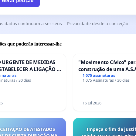
Gerar petição
us dados continuam a ser seus
Privacidade desde a conceção
ões que poderão interessar-lhe
 URGENTE DE MEDIDAS
"Movimento Cívico" par
STABELECER A LIGAÇÃO -
construção de uma A.S.A
S-129
de serviços para autoca
sinaturas
1 075 assinaturas
inaturas / 30 dias
1 075 Assinaturas / 30 dias
em Coimbra
26
16 Jul 2026
ACEITAÇÃO DE ATESTADOS
Impeça o fim da justif
S DE CURTA DURAÇÃO NA
médica para atestados 