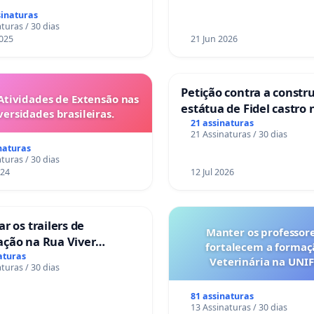
a 6x1 enquanto o lobby
sinaturas
rial compra a omissão do
turas / 30 dias
Congresso.
025
21 Jun 2026
Petição contra a constr
Atividades de Extensão nas
estátua de Fidel castro 
versidades brasileiras.
mirante do Caju
21 assinaturas
21 Assinaturas / 30 dias
naturas
turas / 30 dias
024
12 Jul 2026
ar os trailers de
Manter os professor
ação na Rua Viver
fortalecem a forma
r
aturas
Veterinária na UNI
turas / 30 dias
81 assinaturas
13 Assinaturas / 30 dias