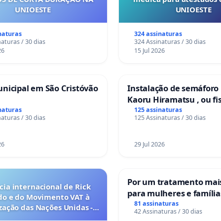
UNIOESTE
UNIOESTE
naturas
324 assinaturas
aturas / 30 dias
324 Assinaturas / 30 dias
26
15 Jul 2026
nicipal em São Cristóvão
Instalação de semáforo
Kaoru Hiramatsu , ou fi
Eletrônica
naturas
125 assinaturas
aturas / 30 dias
125 Assinaturas / 30 dias
26
29 Jul 2026
Por um tratamento ma
ia internacional de Rick
para mulheres e família
do e do Movimento VAT à
sofrem uma perda gesta
81 assinaturas
ação das Nações Unidas -
42 Assinaturas / 30 dias
nos hospitais portugue
es são escravizados pela