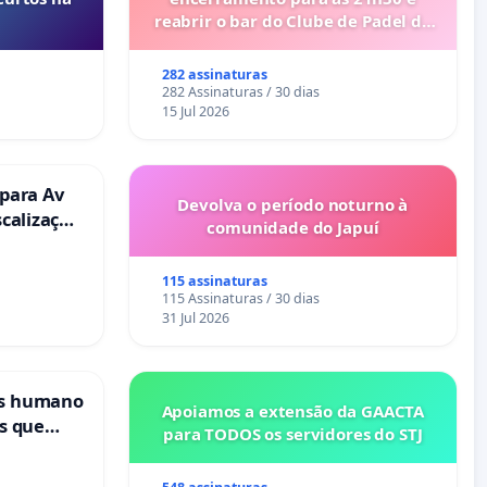
reabrir o bar do Clube de Padel de
Cabanas de Tavira
282 assinaturas
282 Assinaturas / 30 dias
15 Jul 2026
 para Av
Devolva o período noturno à
scalização
comunidade do Japuí
115 assinaturas
115 Assinaturas / 30 dias
31 Jul 2026
is humano
Apoiamos a extensão da GAACTA
s que
para TODOS os servidores do STJ
cional
ses