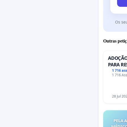
Os se
Outras petiç
ADOÇÃO
PARA RE
PONTE R
1 716 as
1 716 Ass
28 Jul 20
PELA 
MÉDICO