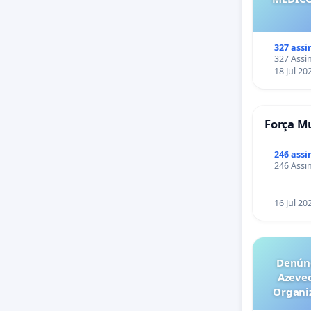
327 assi
327 Assin
18 Jul 20
Força Mu
246 assi
246 Assin
16 Jul 20
Denúnc
Azeve
Organiz
Milhõ