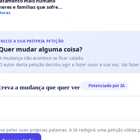
ratamento mais humano
eres e famílias que sofrem
 gestacional nos hospitais
aturas
ses
INICIE A SUA PRÓPRIA PETIÇÃO
Quer mudar alguma coisa?
A mudança não acontece se ficar calado.
O autor desta petição decidiu agir e fazer ouvir a sua voz. Vai faz
Potenciado por IA
creva a mudança que quer ver
va pelas suas próprias palavras. A IA redigirá uma petição sólida p