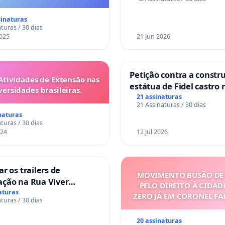
nos hospitais portugue
es são escravizados pela
a 6x1 enquanto o lobby
sinaturas
rial compra a omissão do
turas / 30 dias
Congresso.
025
21 Jun 2026
Petição contra a constr
Atividades de Extensão nas
estátua de Fidel castro 
versidades brasileiras.
mirante do Caju
21 assinaturas
21 Assinaturas / 30 dias
naturas
turas / 30 dias
024
12 Jul 2026
ar os trailers de
MOVIMENTO BUSÃO DE 
ação na Rua Viver
PELO DIREITO À CIDAD
r
aturas
ZERO JÁ EM CORONEL F
turas / 30 dias
20 assinaturas