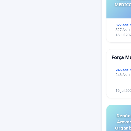
MÉDICO
327 assi
327 Assin
18 Jul 20
Força Mu
246 assi
246 Assin
16 Jul 20
Denúnc
Azeve
Organiz