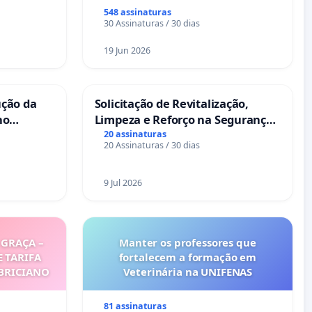
ses
548 assinaturas
30 Assinaturas / 30 dias
19 Jun 2026
ução da
Solicitação de Revitalização,
no
Limpeza e Reforço na Segurança
das Praças da Rua Cachoeira das
20 assinaturas
20 Assinaturas / 30 dias
Sete Ilhas
9 Jul 2026
GRAÇA –
Manter os professores que
E TARIFA
fortalecem a formação em
ABRICIANO
Veterinária na UNIFENAS
81 assinaturas