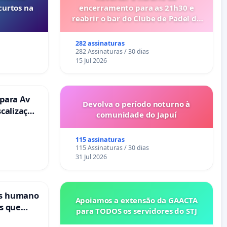
curtos na
encerramento para as 21h30 e
reabrir o bar do Clube de Padel de
Cabanas de Tavira
282 assinaturas
282 Assinaturas / 30 dias
15 Jul 2026
 para Av
Devolva o período noturno à
scalização
comunidade do Japuí
115 assinaturas
115 Assinaturas / 30 dias
31 Jul 2026
is humano
Apoiamos a extensão da GAACTA
s que
para TODOS os servidores do STJ
cional