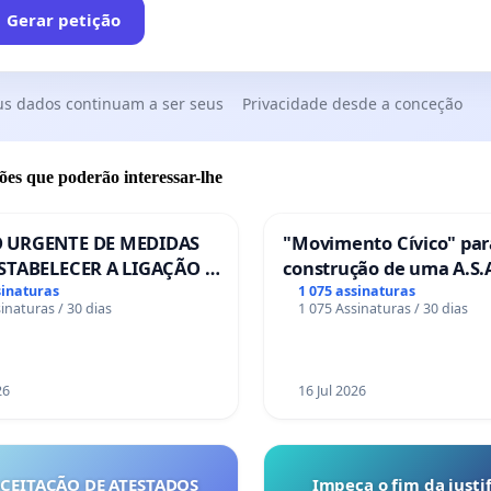
Gerar petição
us dados continuam a ser seus
Privacidade desde a conceção
ões que poderão interessar-lhe
 URGENTE DE MEDIDAS
"Movimento Cívico" par
STABELECER A LIGAÇÃO -
construção de uma A.S.A
S-129
de serviços para autoca
sinaturas
1 075 assinaturas
inaturas / 30 dias
1 075 Assinaturas / 30 dias
em Coimbra
26
16 Jul 2026
ACEITAÇÃO DE ATESTADOS
Impeça o fim da justif