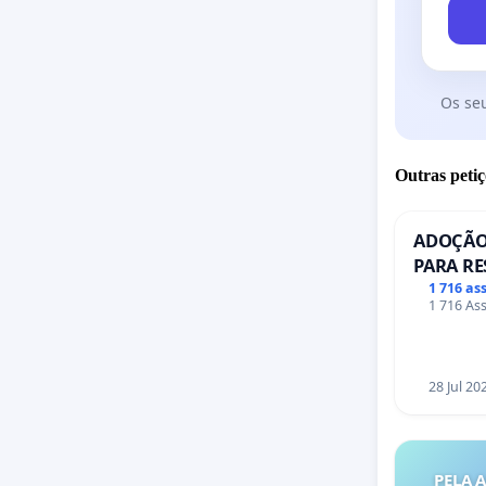
Os se
Outras petiç
ADOÇÃO
PARA RE
PONTE R
1 716 as
1 716 Ass
28 Jul 20
PELA 