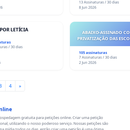
13 Assinaturas / 30 dias
26
8 Jun 2026
 POR LETÍCIA
ABAIXO-ASSINADO CO
PRIVATIZAÇÃO DAS ESCOL
aturas
uras / 30 dias
105 assinaturas
7 Assinaturas / 30 dias
6
2 Jun 2026
3
4
»
nline
spedagem gratuita para petições online. Criar uma petição
ional, utilizando o nosso poderoso serviço. Nossas petições são
a mídia todos os dias, então criar uma petição é uma ótima