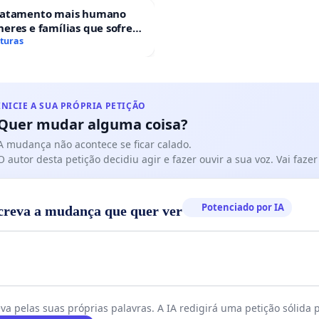
ratamento mais humano
eres e famílias que sofrem
 gestacional nos hospitais
aturas
ses
INICIE A SUA PRÓPRIA PETIÇÃO
Quer mudar alguma coisa?
A mudança não acontece se ficar calado.
O autor desta petição decidiu agir e fazer ouvir a sua voz. Vai faz
Potenciado por IA
creva a mudança que quer ver
va pelas suas próprias palavras. A IA redigirá uma petição sólida p