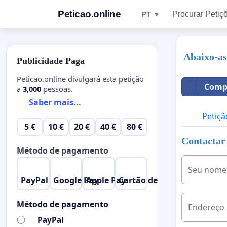
Peticao.online
Procurar Petiç
PT ▼
Abaixo-as
Publicidade Paga
Peticao.online divulgará esta petição
Compa
a
3,000
pessoas.
Saber mais...
Petiçã
5 €
10 €
20 €
40 €
80 €
Contactar 
Método de pagamento
Seu nome
PayPal
Google Pay
Apple Pay
Cartão de Crédito
Método de pagamento
Endereço 
PayPal