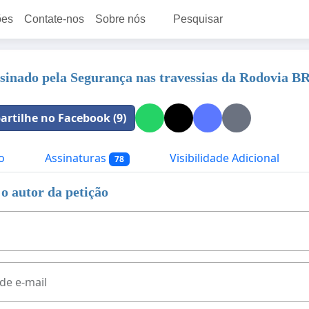
ões
Contate-nos
Sobre nós
Pesquisar
sinado pela Segurança nas travessias da Rodovia B
rtilhe no Facebook (9)
o
Assinaturas
Visibilidade Adicional
78
o autor da petição
de e-mail