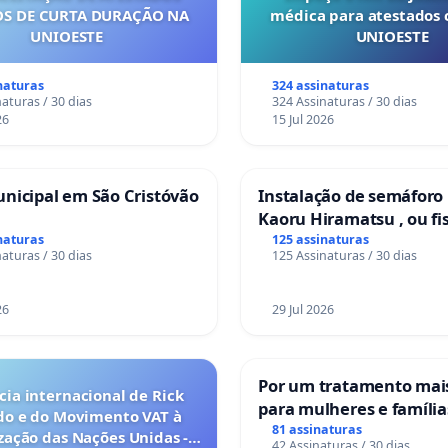
S DE CURTA DURAÇÃO NA
médica para atestados 
UNIOESTE
UNIOESTE
naturas
324 assinaturas
aturas / 30 dias
324 Assinaturas / 30 dias
26
15 Jul 2026
nicipal em São Cristóvão
Instalação de semáforo
Kaoru Hiramatsu , ou fi
Eletrônica
naturas
125 assinaturas
aturas / 30 dias
125 Assinaturas / 30 dias
26
29 Jul 2026
Por um tratamento ma
ia internacional de Rick
para mulheres e família
do e do Movimento VAT à
sofrem uma perda gesta
81 assinaturas
ação das Nações Unidas -
42 Assinaturas / 30 dias