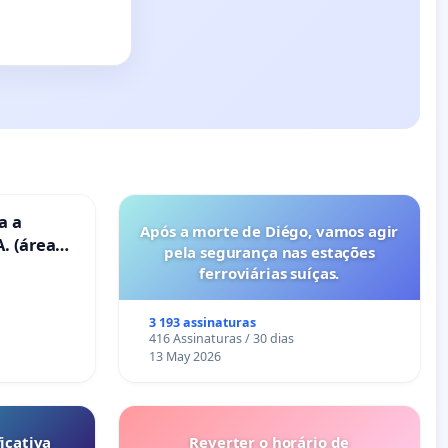
a a
Após a morte de Diégo, vamos agir
. (área
pela segurança nas estações
ravanas)
ferroviárias suíças.
3 193 assinaturas
416 Assinaturas / 30 dias
13 May 2026
icativa
Reverter o horário de