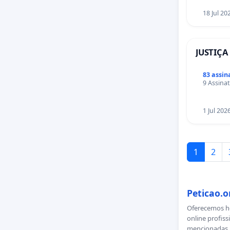
18 Jul 20
JUSTIÇA
83 assin
9 Assinat
1 Jul 202
1
2
Peticao.o
Oferecemos ho
online profiss
mencionadas n