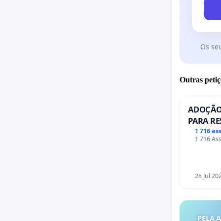
Os se
Outras petiç
ADOÇÃO
PARA RE
PONTE R
1 716 as
1 716 Ass
28 Jul 20
PELA 