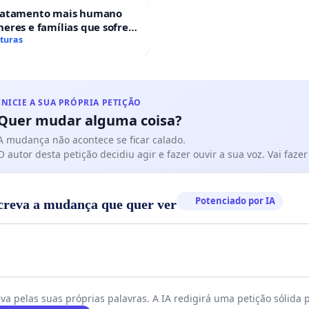
ratamento mais humano
eres e famílias que sofrem
 gestacional nos hospitais
aturas
ses
INICIE A SUA PRÓPRIA PETIÇÃO
Quer mudar alguma coisa?
A mudança não acontece se ficar calado.
O autor desta petição decidiu agir e fazer ouvir a sua voz. Vai faz
Potenciado por IA
creva a mudança que quer ver
va pelas suas próprias palavras. A IA redigirá uma petição sólida p