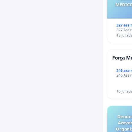
MÉDICO
327 assi
327 Assin
18 Jul 20
Força Mu
246 assi
246 Assin
16 Jul 20
Denúnc
Azeve
Organiz