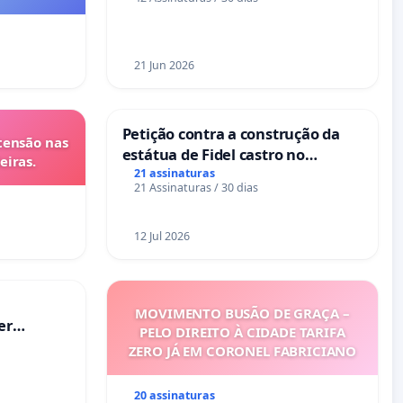
nos hospitais portugueses
21 Jun 2026
Petição contra a construção da
tensão nas
estátua de Fidel castro no
eiras.
mirante do Caju
21 assinaturas
21 Assinaturas / 30 dias
12 Jul 2026
MOVIMENTO BUSÃO DE GRAÇA –
er
PELO DIREITO À CIDADE TARIFA
ZERO JÁ EM CORONEL FABRICIANO
20 assinaturas