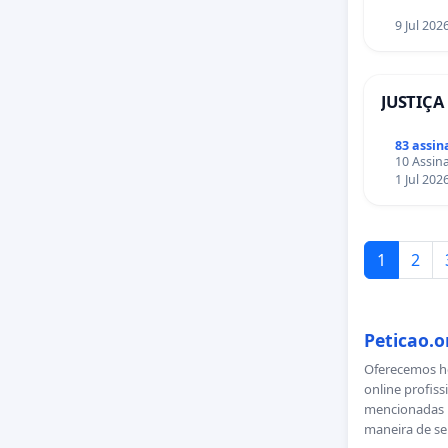
9 Jul 202
JUSTIÇA
83 assin
10 Assina
1 Jul 202
1
2
Peticao.o
Oferecemos ho
online profiss
mencionadas n
maneira de se