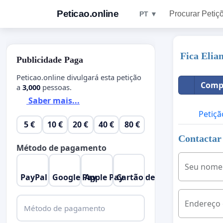
Peticao.online
Procurar Petiç
PT ▼
Fica Elia
Publicidade Paga
Peticao.online divulgará esta petição
Compa
a
3,000
pessoas.
Saber mais...
Petiçã
5 €
10 €
20 €
40 €
80 €
Contactar 
Método de pagamento
Seu nome
PayPal
Google Pay
Apple Pay
Cartão de Crédito
Endereço 
Método de pagamento