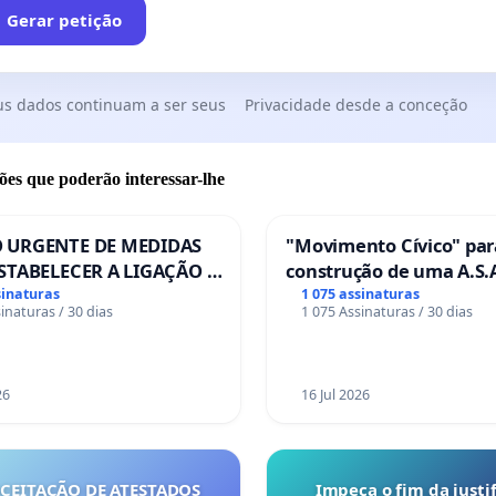
Gerar petição
us dados continuam a ser seus
Privacidade desde a conceção
ões que poderão interessar-lhe
 URGENTE DE MEDIDAS
"Movimento Cívico" par
STABELECER A LIGAÇÃO -
construção de uma A.S.A
S-129
de serviços para autoca
sinaturas
1 075 assinaturas
inaturas / 30 dias
1 075 Assinaturas / 30 dias
em Coimbra
26
16 Jul 2026
ACEITAÇÃO DE ATESTADOS
Impeça o fim da justif