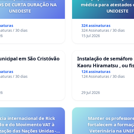
S DE CURTA DURAÇÃO NA
médica para atestados 
UNIOESTE
UNIOESTE
naturas
324 assinaturas
aturas / 30 dias
324 Assinaturas / 30 dias
26
15 Jul 2026
nicipal em São Cristóvão
Instalação de semáforo
Kaoru Hiramatsu , ou fi
Eletrônica
naturas
124 assinaturas
aturas / 30 dias
124 Assinaturas / 30 dias
26
29 Jul 2026
ia internacional de Rick
Manter os professor
do e do Movimento VAT à
fortalecem a forma
ação das Nações Unidas -
Veterinária na UNI