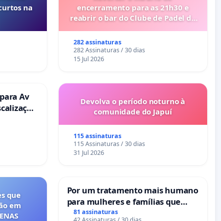
curtos na
encerramento para as 21h30 e
reabrir o bar do Clube de Padel de
Cabanas de Tavira
282 assinaturas
282 Assinaturas / 30 dias
15 Jul 2026
 para Av
Devolva o período noturno à
scalização
comunidade do Japuí
115 assinaturas
115 Assinaturas / 30 dias
31 Jul 2026
Por um tratamento mais humano
es que
para mulheres e famílias que
ção em
sofrem uma perda gestacional
81 assinaturas
FENAS
42 Assinaturas / 30 dias