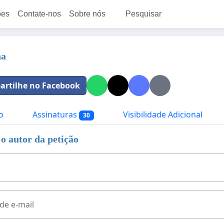
ões
Contate-nos
Sobre nós
Pesquisar
na
rtilhe no Facebook
o
Assinaturas
Visibilidade Adicional
30
o autor da petição
de e-mail