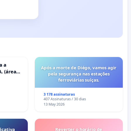
a a
Após a morte de Diégo, vamos agir
. (área
pela segurança nas estações
ravanas)
ferroviárias suíças.
3 178 assinaturas
407 Assinaturas / 30 dias
13 May 2026
icativa
Reverter o horário de