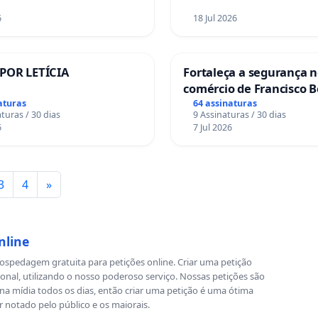
6
18 Jul 2026
 POR LETÍCIA
Fortaleça a segurança 
comércio de Francisco B
aturas
64 assinaturas
turas / 30 dias
9 Assinaturas / 30 dias
6
7 Jul 2026
3
4
»
nline
spedagem gratuita para petições online. Criar uma petição
ional, utilizando o nosso poderoso serviço. Nossas petições são
a mídia todos os dias, então criar uma petição é uma ótima
r notado pelo público e os maiorais.