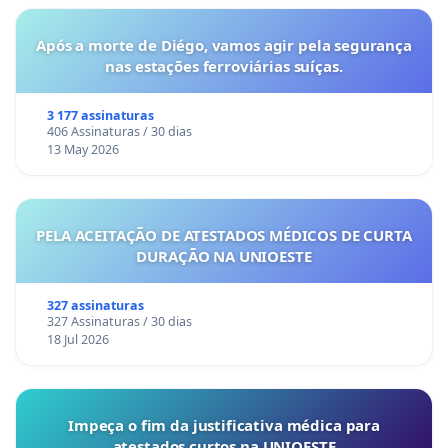
Após a morte de Diégo, vamos agir pela segurança
nas estações ferroviárias suíças.
3 177 assinaturas
406 Assinaturas / 30 dias
13 May 2026
PELA ACEITAÇÃO DE ATESTADOS MÉDICOS DE CURTA
DURAÇÃO NA UNIOESTE
327 assinaturas
327 Assinaturas / 30 dias
18 Jul 2026
Impeça o fim da justificativa médica para
atestados curtos na UNIOESTE