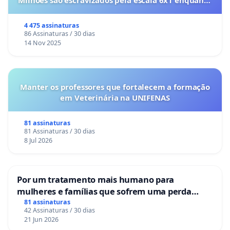
Milhões são escravizados pela escala 6x1 enquanto
o lobby empresarial compra a omissão do
Congresso.
4 475 assinaturas
86 Assinaturas / 30 dias
14 Nov 2025
Manter os professores que fortalecem a formação
em Veterinária na UNIFENAS
81 assinaturas
81 Assinaturas / 30 dias
8 Jul 2026
Por um tratamento mais humano para
mulheres e famílias que sofrem uma perda
gestacional nos hospitais portugueses
81 assinaturas
42 Assinaturas / 30 dias
21 Jun 2026