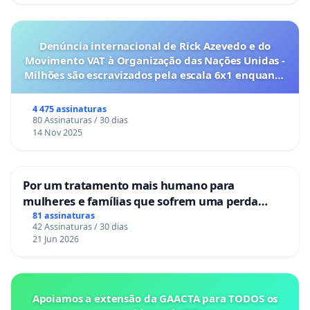
Denúncia internacional de Rick Azevedo e do
Movimento VAT à Organização das Nações Unidas -
Milhões são escravizados pela escala 6x1 enquanto
o lobby empresarial compra a omissão do
Congresso.
4 475 assinaturas
80 Assinaturas / 30 dias
14 Nov 2025
Por um tratamento mais humano para
mulheres e famílias que sofrem uma perda
gestacional nos hospitais portugueses
81 assinaturas
42 Assinaturas / 30 dias
21 Jun 2026
Apoiamos a extensão da GAACTA para TODOS os