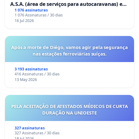
A.S.A. (área de serviços para autocaravanas) em
Coimbra
1 076 assinaturas
1 076 Assinaturas / 30 dias
16 Jul 2026
Após a morte de Diégo, vamos agir pela segurança
nas estações ferroviárias suíças.
3 193 assinaturas
416 Assinaturas / 30 dias
13 May 2026
PELA ACEITAÇÃO DE ATESTADOS MÉDICOS DE CURTA
DURAÇÃO NA UNIOESTE
327 assinaturas
327 Assinaturas / 30 dias
18 Jul 2026