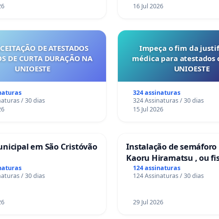
26
16 Jul 2026
ACEITAÇÃO DE ATESTADOS
Impeça o fim da justif
S DE CURTA DURAÇÃO NA
médica para atestados 
UNIOESTE
UNIOESTE
naturas
324 assinaturas
aturas / 30 dias
324 Assinaturas / 30 dias
26
15 Jul 2026
nicipal em São Cristóvão
Instalação de semáforo
Kaoru Hiramatsu , ou fi
Eletrônica
naturas
124 assinaturas
aturas / 30 dias
124 Assinaturas / 30 dias
26
29 Jul 2026