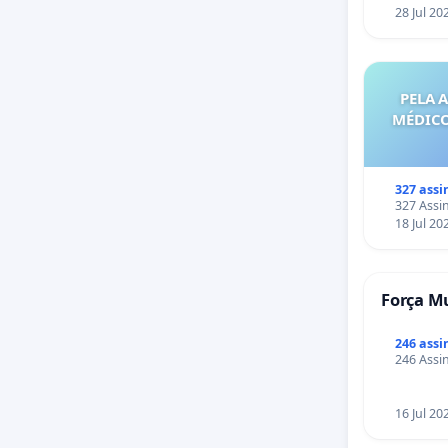
28 Jul 20
PELA 
MÉDICO
327 assi
327 Assin
18 Jul 20
Força Mu
246 assi
246 Assin
16 Jul 20