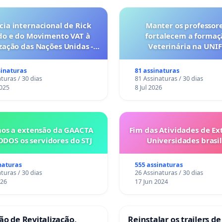
ia internacional de Rick
Manter os professor
do e do Movimento VAT à
fortalecem a forma
ação das Nações Unidas -
Veterinária na UNI
es são escravizados pela
a 6x1 enquanto o lobby
sinaturas
81 assinaturas
rial compra a omissão do
turas / 30 dias
81 Assinaturas / 30 dias
Congresso.
025
8 Jul 2026
os a extensão da GAACTA
Fim das Atividades de Ex
ODOS os servidores do STJ
Universidades brasil
naturas
555 assinaturas
turas / 30 dias
26 Assinaturas / 30 dias
026
17 Jun 2024
ção de Revitalização,
Reinstalar os trailers de