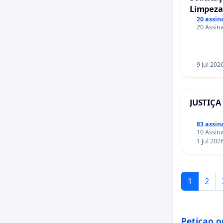
Limpeza
das Praç
20 assin
20 Assina
Sete Ilh
9 Jul 202
JUSTIÇA
83 assin
10 Assina
1 Jul 202
1
2
Peticao.o