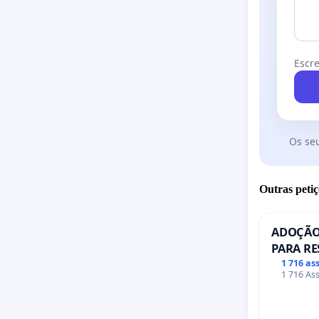
Escre
Os se
Outras petiç
ADOÇÃO
PARA RE
PONTE R
1 716 as
1 716 Ass