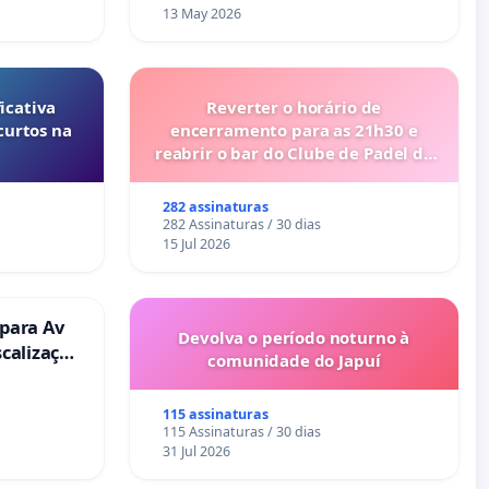
13 May 2026
icativa
Reverter o horário de
curtos na
encerramento para as 21h30 e
reabrir o bar do Clube de Padel de
Cabanas de Tavira
282 assinaturas
282 Assinaturas / 30 dias
15 Jul 2026
 para Av
Devolva o período noturno à
scalização
comunidade do Japuí
115 assinaturas
115 Assinaturas / 30 dias
31 Jul 2026