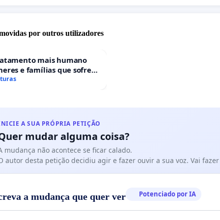
movidas por outros utilizadores
ratamento mais humano
eres e famílias que sofrem
 gestacional nos hospitais
aturas
ses
INICIE A SUA PRÓPRIA PETIÇÃO
Quer mudar alguma coisa?
A mudança não acontece se ficar calado.
O autor desta petição decidiu agir e fazer ouvir a sua voz. Vai faz
Potenciado por IA
creva a mudança que quer ver