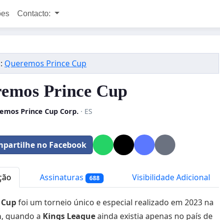
ões
Contacto:
l
:
Queremos Prince Cup
emos Prince Cup
emos Prince Cup Corp.
· ES
partilhe no Facebook
ção
Assinaturas
Visibilidade Adicional
688
 Cup
foi um torneio único e especial realizado em 2023 na
a
, quando a
Kings League
ainda existia apenas no país de