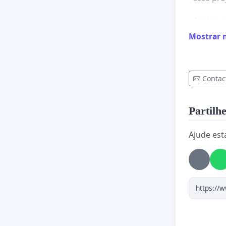
Assine e
volta e
Mostrar 
Vamos ap
Contac
Partilhe
Ajude est