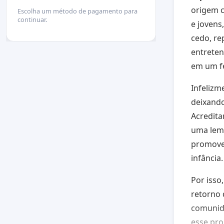
origem 
Escolha um método de pagamento para
continuar.
e jovens
cedo, re
entreten
em um f
Infelizm
deixando
Acredit
uma lem
promoven
infância.
Por isso
retorno 
comunida
esse pro