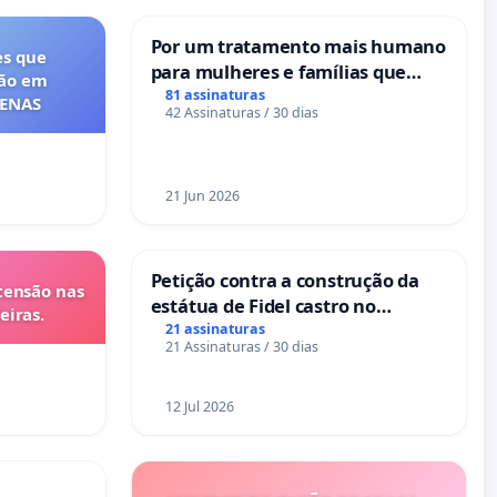
Por um tratamento mais humano
es que
para mulheres e famílias que
ção em
sofrem uma perda gestacional
81 assinaturas
FENAS
42 Assinaturas / 30 dias
nos hospitais portugueses
21 Jun 2026
Petição contra a construção da
tensão nas
estátua de Fidel castro no
eiras.
mirante do Caju
21 assinaturas
21 Assinaturas / 30 dias
12 Jul 2026