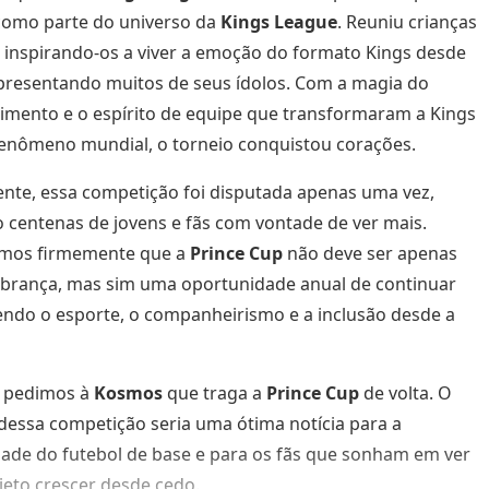
como parte do universo da
Kings League
. Reuniu crianças
, inspirando-os a viver a emoção do formato Kings desde
presentando muitos de seus ídolos. Com a magia do
imento e o espírito de equipe que transformaram a Kings
enômeno mundial, o torneio conquistou corações.
ente, essa competição foi disputada apenas uma vez,
 centenas de jovens e fãs com vontade de ver mais.
amos firmemente que a
Prince Cup
não deve ser apenas
brança, mas sim uma oportunidade anual de continuar
do o esporte, o companheirismo e a inclusão desde a
, pedimos à
Kosmos
que traga a
Prince Cup
de volta. O
dessa competição seria uma ótima notícia para a
de do futebol de base e para os fãs que sonham em ver
jeto crescer desde cedo.