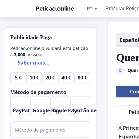
Peticao.online
Procurar Petiç
PT ▼
Publicidade Paga
Españo
Peticao.online divulgará esta petição
a
3,000
pessoas.
Quer
Saber mais...
Quer
Q
5 €
10 €
20 €
40 €
80 €
Com
Método de pagamento
PayPal
Google Pay
Apple Pay
Cartão de Crédito
Peti
A
Prince
Método de pagamento
Espanh