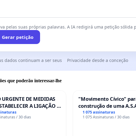
va pelas suas próprias palavras. A IA redigirá uma petição sólida p
Gerar petição
us dados continuam a ser seus
Privacidade desde a conceção
ões que poderão interessar-lhe
 URGENTE DE MEDIDAS
"Movimento Cívico" par
STABELECER A LIGAÇÃO -
construção de uma A.S.A
S-129
de serviços para autoca
sinaturas
1 075 assinaturas
inaturas / 30 dias
1 075 Assinaturas / 30 dias
em Coimbra