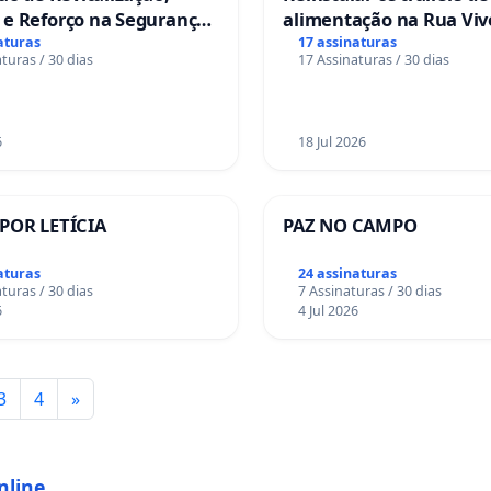
 e Reforço na Segurança
alimentação na Rua Viv
as da Rua Cachoeira das
Salvador
aturas
17 assinaturas
turas / 30 dias
17 Assinaturas / 30 dias
as
6
18 Jul 2026
 POR LETÍCIA
PAZ NO CAMPO
aturas
24 assinaturas
turas / 30 dias
7 Assinaturas / 30 dias
6
4 Jul 2026
3
4
»
nline