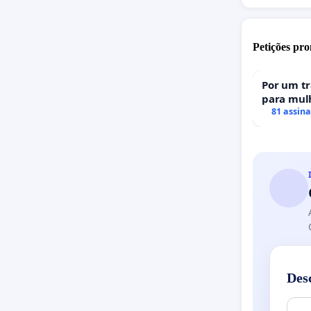
Petições pro
Por um t
para mulh
uma perda
81 assin
portugue
Des