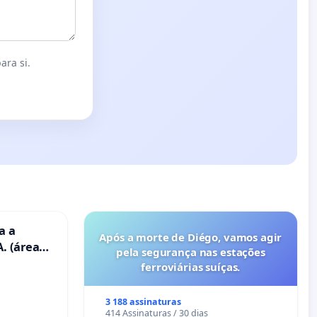
ara si.
a a
Após a morte de Diégo, vamos agir
. (área
pela segurança nas estações
ravanas)
ferroviárias suíças.
3 188 assinaturas
414 Assinaturas / 30 dias