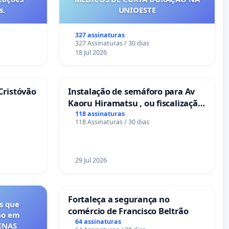
s.
UNIOESTE
327 assinaturas
327 Assinaturas / 30 dias
18 Jul 2026
Cristóvão
Instalação de semáforo para Av
Kaoru Hiramatsu , ou fiscalização
Eletrônica
118 assinaturas
118 Assinaturas / 30 dias
29 Jul 2026
Fortaleça a segurança no
s que
comércio de Francisco Beltrão
ão em
64 assinaturas
FENAS