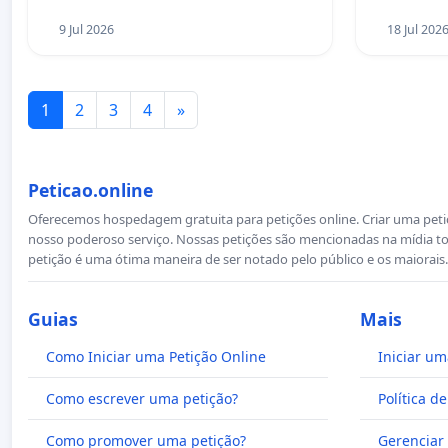
9 Jul 2026
18 Jul 202
1
2
3
4
»
Peticao.online
Oferecemos hospedagem gratuita para petições online. Criar uma petiçã
nosso poderoso serviço. Nossas petições são mencionadas na mídia to
petição é uma ótima maneira de ser notado pelo público e os maiorais.
Guias
Mais
Como Iniciar uma Petição Online
Iniciar um
Como escrever uma petição?
Política d
Como promover uma petição?
Gerenciar 