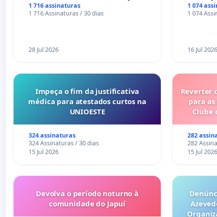
PONTE RS-129
serviços
1 716 assinaturas
1 074 ass
1 716 Assinaturas / 30 dias
1 074 Assi
Coimbra
28 Jul 2026
16 Jul 202
Impeça o fim da justificativa
Reverter 
médica para atestados curtos na
para as
UNIOESTE
Clube 
324 assinaturas
282 assin
324 Assinaturas / 30 dias
282 Assina
15 Jul 2026
15 Jul 202
Devolva o período noturno à
Denúnci
comunidade do Japuí
Azeved
Organiz