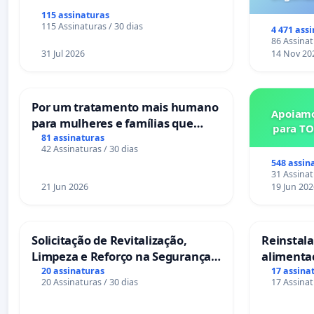
Milhões sã
115 assinaturas
6x1 enqu
115 Assinaturas / 30 dias
4 471 ass
compra 
86 Assinat
31 Jul 2026
14 Nov 20
Por um tratamento mais humano
Apoiamo
para mulheres e famílias que
para TO
sofrem uma perda gestacional
81 assinaturas
42 Assinaturas / 30 dias
nos hospitais portugueses
548 assin
31 Assinat
21 Jun 2026
19 Jun 202
Solicitação de Revitalização,
Reinstalar
Limpeza e Reforço na Segurança
alimenta
das Praças da Rua Cachoeira das
Salvador
20 assinaturas
17 assina
20 Assinaturas / 30 dias
17 Assinat
Sete Ilhas