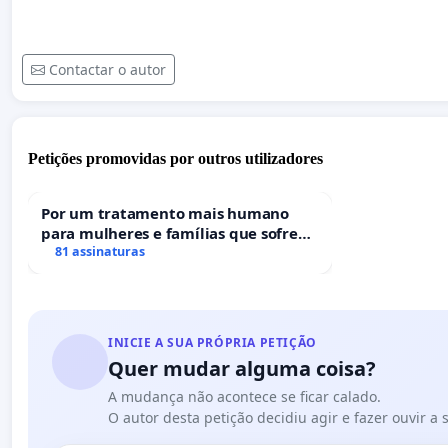
Contactar o autor
Petições promovidas por outros utilizadores
Por um tratamento mais humano
para mulheres e famílias que sofrem
uma perda gestacional nos hospitais
81 assinaturas
portugueses
INICIE A SUA PRÓPRIA PETIÇÃO
Quer mudar alguma coisa?
A mudança não acontece se ficar calado.
O autor desta petição decidiu agir e fazer ouvir a