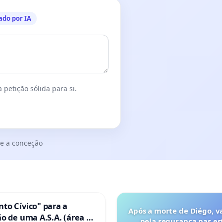
ado por IA
 petição sólida para si.
e a conceção
to Cívico" para a
Após a morte de Diégo, v
o de uma A.S.A. (área de
pela segurança nas es