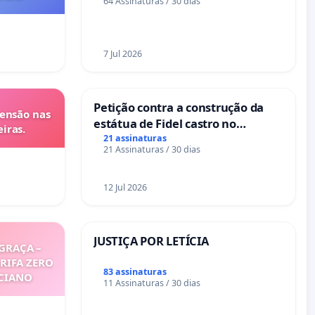
64 Assinaturas / 30 dias
7 Jul 2026
Petição contra a construção da
tensão nas
estátua de Fidel castro no
iras.
mirante do Caju
21 assinaturas
21 Assinaturas / 30 dias
12 Jul 2026
JUSTIÇA POR LETÍCIA
GRAÇA –
ARIFA ZERO
83 assinaturas
ICIANO
11 Assinaturas / 30 dias