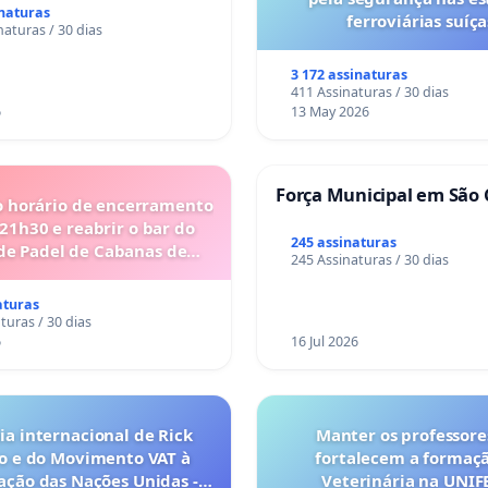
 para autocaravanas) em
inaturas
ferroviárias suíça
naturas / 30 dias
3 172 assinaturas
411 Assinaturas / 30 dias
6
13 May 2026
Força Municipal em São 
o horário de encerramento
 21h30 e reabrir o bar do
245 assinaturas
de Padel de Cabanas de
245 Assinaturas / 30 dias
Tavira
aturas
turas / 30 dias
6
16 Jul 2026
a internacional de Rick
Manter os professore
o e do Movimento VAT à
fortalecem a formaç
ação das Nações Unidas -
Veterinária na UNI