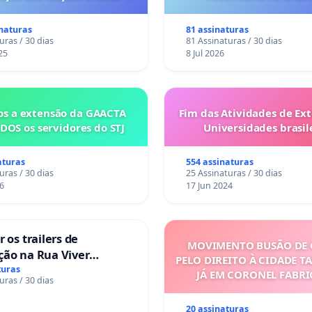
o escravizados pela escala
anto o lobby empresarial
inaturas
81 assinaturas
a omissão do Congresso.
uras / 30 dias
81 Assinaturas / 30 dias
25
8 Jul 2026
s a extensão da GAACTA
Fim das Atividades de Ex
DOS os servidores do STJ
Universidades brasile
aturas
554 assinaturas
uras / 30 dias
25 Assinaturas / 30 dias
6
17 Jun 2024
 os trailers de
MOVIMENTO BUSÃO DE 
ção na Rua Viver
PELO DIREITO À CIDADE T
turas
JÁ EM CORONEL FABR
uras / 30 dias
20 assinaturas