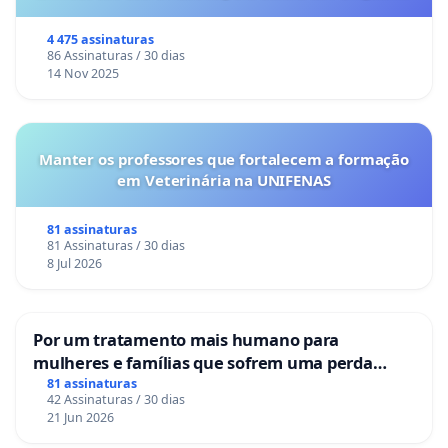
o lobby empresarial compra a omissão do
Congresso.
4 475 assinaturas
86 Assinaturas / 30 dias
14 Nov 2025
Manter os professores que fortalecem a formação
em Veterinária na UNIFENAS
81 assinaturas
81 Assinaturas / 30 dias
8 Jul 2026
Por um tratamento mais humano para
mulheres e famílias que sofrem uma perda
gestacional nos hospitais portugueses
81 assinaturas
42 Assinaturas / 30 dias
21 Jun 2026