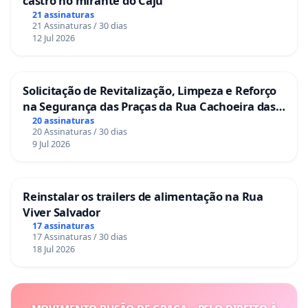
castro no mirante do Caju
21 assinaturas
21 Assinaturas / 30 dias
12 Jul 2026
Solicitação de Revitalização, Limpeza e Reforço
na Segurança das Praças da Rua Cachoeira das
Sete Ilhas
20 assinaturas
20 Assinaturas / 30 dias
9 Jul 2026
Reinstalar os trailers de alimentação na Rua
Viver Salvador
17 assinaturas
17 Assinaturas / 30 dias
18 Jul 2026