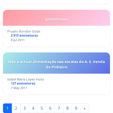
goiasdiznao
Projeto Rondon Goiás
2 915 assinaturas
8 Jul 2011
Não a actual alimentação nas escolas do A. E. Venda
do Pinheiro
Isabel Maria Lopes mota
127 assinaturas
7 May 2011
1
2
3
4
5
6
7
8
9
»