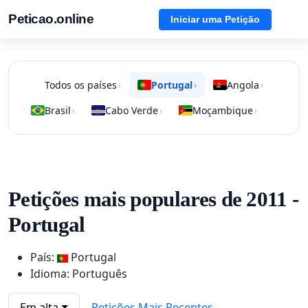
Peticao.online
Iniciar uma Petição
Todos os países
Portugal
Angola
›
›
›
Brasil
Cabo Verde
Moçambique
›
›
›
Petições mais populares de 2011 -
Portugal
País:
Portugal
Idioma: Português
Em alta
Petições Mais Recentes