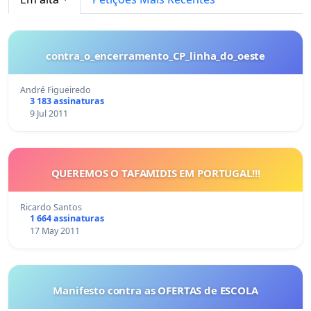
contra_o_encerramento_CP_linha_do_oeste
André Figueiredo
3 183 assinaturas
9 Jul 2011
QUEREMOS O TAFAMIDIS EM PORTUGAL!!!
Ricardo Santos
1 664 assinaturas
17 May 2011
Manifesto contra as OFERTAS de ESCOLA