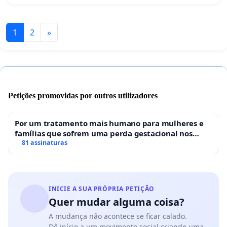
1
2
»
Petições promovidas por outros utilizadores
Por um tratamento mais humano para mulheres e
famílias que sofrem uma perda gestacional nos
hospitais portugueses
81 assinaturas
INICIE A SUA PRÓPRIA PETIÇÃO
Quer mudar alguma coisa?
A mudança não acontece se ficar calado.
Dê início a um movimento social criando uma