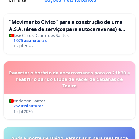
"Movimento Cívico" para a construção de uma
A.S.A. (área de serviços para autocaravanas) em
Coimbra
José Carlos Duarte dos Santos
1 075 assinaturas
16 Jul 2026
Reverter o horário de encerramento para as 21h30 e
reabrir o bar do Clube de Padel de Cabanas de
Tavira
Anderson Santos
282 assinaturas
15 Jul 2026
Após a morte de Diégo, vamos agir pela segurança