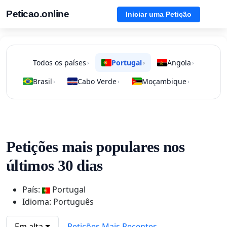
Peticao.online
Iniciar uma Petição
Todos os países
Portugal
Angola
›
›
›
Brasil
Cabo Verde
Moçambique
›
›
›
Petições mais populares nos
últimos 30 dias
País:
Portugal
Idioma: Português
Em alta
Petições Mais Recentes