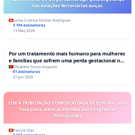
nas estações ferroviárias suíças.
Sonia Cristina Simões Rodrigues
3 194 assinaturas
13 May 2026
Por um tratamento mais humano para mulheres
e famílias que sofrem uma perda gestacional nos
hospitais portugueses
Elisabete Sousa Augusto
81 assinaturas
21 Jun 2026
FIM À TRIBUTAÇÃO CONFISCATÓRIA DE 52%: Por uma
Taxa Justa sobre as Pensões dos Emigrantes
Portugueses
Patrick Dias