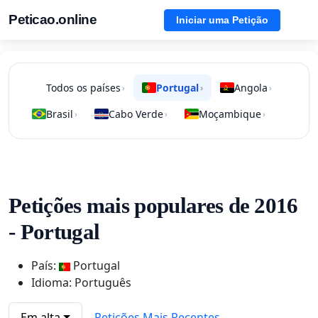
Peticao.online
Iniciar uma Petição
Todos os países
Portugal
Angola
›
›
›
Brasil
Cabo Verde
Moçambique
›
›
›
Petições mais populares de 2016
- Portugal
País:
Portugal
Idioma: Português
Em alta
Petições Mais Recentes