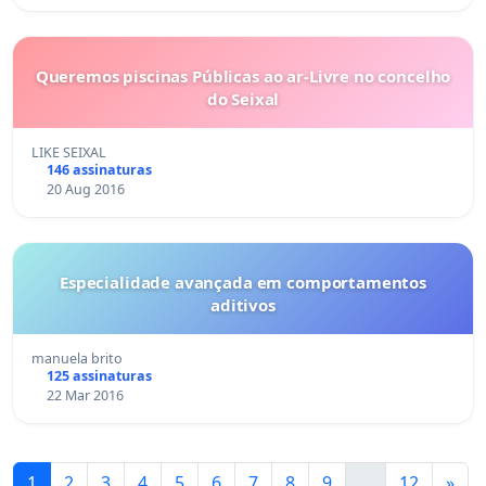
Queremos piscinas Públicas ao ar-Livre no concelho
do Seixal
LIKE SEIXAL
146 assinaturas
20 Aug 2016
Especialidade avançada em comportamentos
aditivos
manuela brito
125 assinaturas
22 Mar 2016
1
2
3
4
5
6
7
8
9
...
12
»