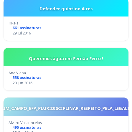
Defender quintino Aires
HReis
661 assinaturas
29 Jul 2016
Queremos água em Fernão Ferro !
Ana Viana
558 assinaturas
20 Jun 2016
_UM_CAMPO_EFA_PLURIDISCIPLINAR_RESPEITO_PELA_LEGALI
Álvaro Vasconcelos
495 assinaturas