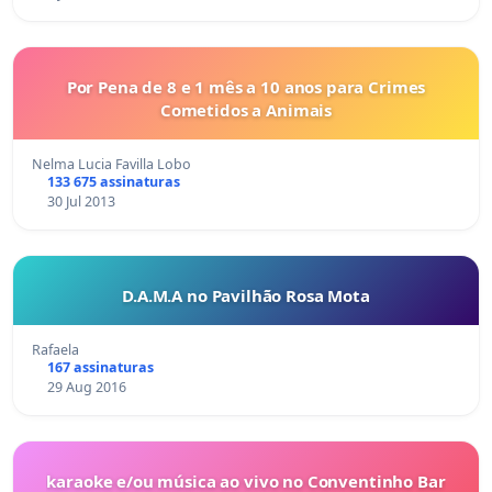
Por Pena de 8 e 1 mês a 10 anos para Crimes
Cometidos a Animais
Nelma Lucia Favilla Lobo
133 675 assinaturas
30 Jul 2013
D.A.M.A no Pavilhão Rosa Mota
Rafaela
167 assinaturas
29 Aug 2016
karaoke e/ou música ao vivo no Conventinho Bar