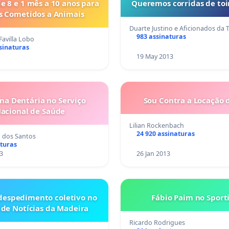
e 8 e 1 mês a 10 anos para
Queremos corridas de toi
s Cometidos a Animais
Duarte Justino e Aficionados da 
983 assinaturas
Favilla Lobo
sinaturas
19 May 2013
na Dentária no Serviço
Sou Contra a Locação 
acional de Saúde
Lilian Rockenbach
24 920 assinaturas
 dos Santos
aturas
3
26 Jan 2013
despedimento coletivo no
Fábio Paim no Sport
de Notícias da Madeira
Ricardo Rodrigues