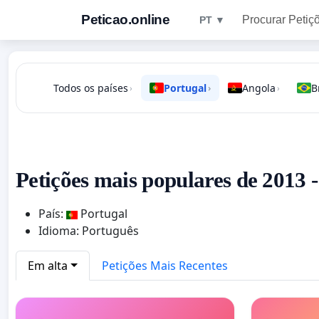
Peticao.online
Procurar Petiç
PT ▼
Todos os países
Portugal
Angola
B
›
›
›
Petições mais populares de 2013 
País:
Portugal
Idioma: Português
Em alta
Petições Mais Recentes