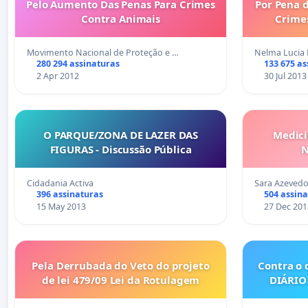
Pelo Aumento Das Penas Para Crimes
Por Pena d
Contra Animais
Crime
Movimento Nacional de Proteção e …
Nelma Lucia 
280 294 assinaturas
133 675 as
2 Apr 2012
30 Jul 2013
O PARQUE/ZONA DE LAZER DAS
Medici
FIGURAS - Discussão Pública
N
Cidadania Activa
Sara Azevedo
396 assinaturas
504 assin
15 May 2013
27 Dec 201
Pela Derrubada do Veto do projeto
Contra o 
de lei 479/09 Lei da Rotulagem
DIÁRIO 