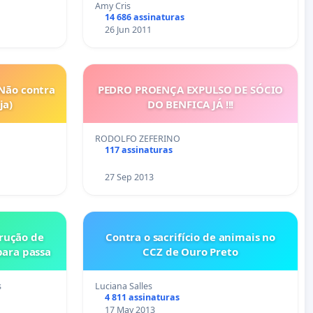
Amy Cris
14 686 assinaturas
26 Jun 2011
Não contra
PEDRO PROENÇA EXPULSO DE SÓCIO
ja)
DO BENFICA JÁ !!!
RODOLFO ZEFERINO
117 assinaturas
27 Sep 2013
trução de
Contra o sacrifício de animais no
para passa
CCZ de Ouro Preto
s
Luciana Salles
4 811 assinaturas
17 May 2013