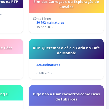
ros na RTP
Fim das Carroças e da Exploração de
Cavalos
T…
Sônia Silvino
30 792 assinaturas
15 Apr 2012
de Cães
RFM Queremos o Zé e a Carla no Café
da Manhã!
328 assinaturas
8 Feb 2013
ing B
Diga não a usar cachorros como iscas
de tubarões