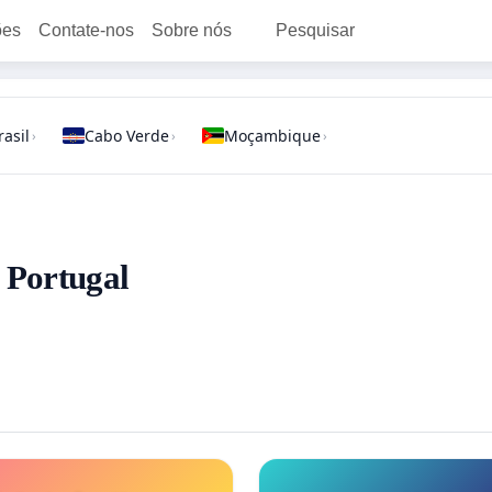
ões
Contate-nos
Sobre nós
Pesquisar
rasil
Cabo Verde
Moçambique
›
›
›
- Portugal