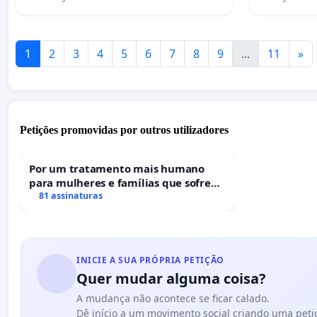
1
2
3
4
5
6
7
8
9
...
11
»
Petições promovidas por outros utilizadores
Por um tratamento mais humano
para mulheres e famílias que sofrem
uma perda gestacional nos hospitais
81 assinaturas
portugueses
INICIE A SUA PRÓPRIA PETIÇÃO
Quer mudar alguma coisa?
A mudança não acontece se ficar calado.
Dê início a um movimento social criando uma peti