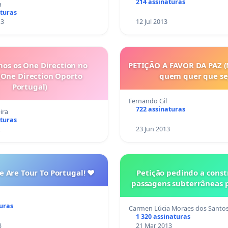
214 assinaturas
a
aturas
13
12 Jul 2013
os os One Direction no
PETIÇÃO A FAVOR DA PAZ (
(One Direction Oporto
quem quer que se
Portugal)
Fernando Gil
722 assinaturas
ira
aturas
2
23 Jun 2013
 Are Tour To Portugal! ♥
Petição pedindo a cons
passagens subterrâneas 
turas
Carmen Lúcia Moraes dos Santo
1 320 assinaturas
3
21 Mar 2013