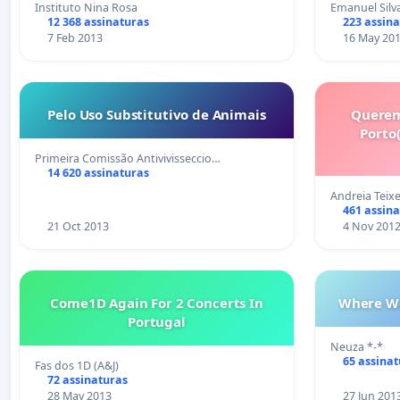
Instituto Nina Rosa
Emanuel Silv
12 368 assinaturas
223 assin
7 Feb 2013
16 May 20
Pelo Uso Substitutivo de Animais
Querem
Porto
Primeira Comissão Antivivisseccio…
14 620 assinaturas
Andreia Teixe
461 assin
21 Oct 2013
4 Nov 201
Come1D Again For 2 Concerts In
Where We
Portugal
Neuza *-*
65 assina
Fas dos 1D (A&J)
72 assinaturas
28 May 2013
27 Jun 201