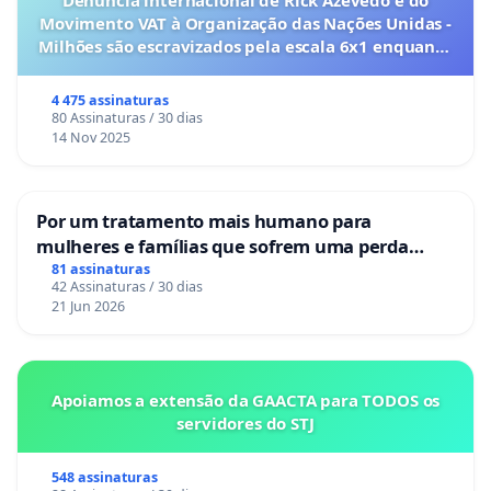
Denúncia internacional de Rick Azevedo e do
Movimento VAT à Organização das Nações Unidas -
Milhões são escravizados pela escala 6x1 enquanto
o lobby empresarial compra a omissão do
Congresso.
4 475 assinaturas
80 Assinaturas / 30 dias
14 Nov 2025
Por um tratamento mais humano para
mulheres e famílias que sofrem uma perda
gestacional nos hospitais portugueses
81 assinaturas
42 Assinaturas / 30 dias
21 Jun 2026
Apoiamos a extensão da GAACTA para TODOS os
servidores do STJ
548 assinaturas