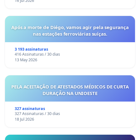
16 Jul 2026
Após a morte de Diégo, vamos agir pela segurança
nas estações ferroviárias suíças.
3 193 assinaturas
416 Assinaturas / 30 dias
13 May 2026
PELA ACEITAÇÃO DE ATESTADOS MÉDICOS DE CURTA
DURAÇÃO NA UNIOESTE
327 assinaturas
327 Assinaturas / 30 dias
18 Jul 2026