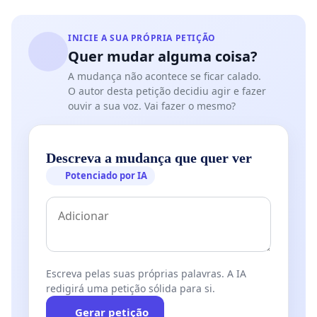
artigos 30 e 35, DO CDC.Além disso, o CDC em seu
art. 39, determina que ficam os fornecedores de
INICIE A SUA PRÓPRIA PETIÇÃO
produtos e serviços proibidos de EXIGIR
Quer mudar alguma coisa?
VANTAGEM MANIFESTAMENTE EXCESSIVA DO
A mudança não acontece se ficar calado.
CONSUMIDOR. Senão vejamos:
"Art. 39.
É vedado
O autor desta petição decidiu agir e fazer
ouvir a sua voz. Vai fazer o mesmo?
ao fornecedor de produtos ou serviços, dentre
outras
práticas abusivas:
(...)IV - prevalecer-se da
fraqueza ou ignorância do consumidor, tendo em
Descreva a mudança que quer ver
vista sua idade, saúde, conhecimento ou condição
Potenciado por IA
social,
para impingir-lhe seus produtos ou
serviços
;(...)V - exigir do consumidor
vantagem
manifestamente excessiva
;"
Escreva pelas suas próprias palavras. A IA
redigirá uma petição sólida para si.
Gerar petição