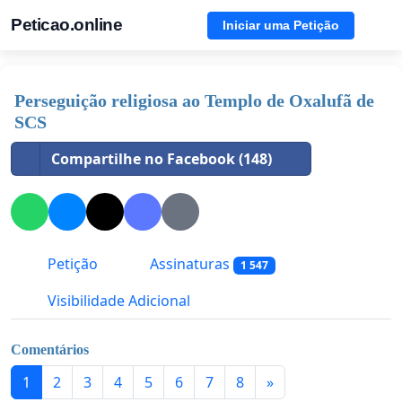
Peticao.online
Iniciar uma Petição
Perseguição religiosa ao Templo de Oxalufã de
SCS
Compartilhe no Facebook (148)
Petição
Assinaturas
1 547
Visibilidade Adicional
Comentários
1
2
3
4
5
6
7
8
»