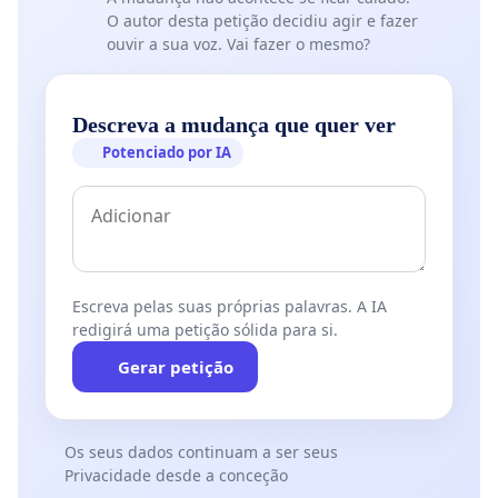
O autor desta petição decidiu agir e fazer
ouvir a sua voz. Vai fazer o mesmo?
Descreva a mudança que quer ver
Mas é uma VERGONHA que esta empresa tão
Potenciado por IA
gigante esteja humilhando e abandonando seus
mais de 70 mil aposentados e pensionistas,
impondo um equacionamento que não é de
responsabilidade dos participantes e sim, dos
gestores da Petros e também da própria
Escreva pelas suas próprias palavras. A IA
Petrobrás.
redigirá uma petição sólida para si.
Gerar petição
Nós que assinamos este termo, somos
Os seus dados continuam a ser seus
participantes da Petros e não aceitamos mais que
Privacidade desde a conceção
os gestores que levaram nosso fundo de pensão