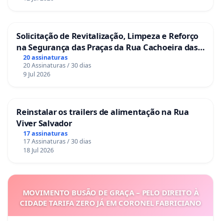
Solicitação de Revitalização, Limpeza e Reforço
Entre 2003 e 2006 os sindicatos e a federação única
na Segurança das Praças da Rua Cachoeira das
dos petroleiros , FUP, assinaram acordos judicial e
Sete Ilhas
20 assinaturas
20 Assinaturas / 30 dias
extrajudicial com a Petrobras e a Petros, abrindo
9 Jul 2026
mão de mais da metade da dívida reconhecida da
Petrobras em troca de aportes que aconteceriam
no tempo e vontade da Petrobras sem nenhuma
Reinstalar os trailers de alimentação na Rua
Viver Salvador
previsão de punição diante o descumprimento dos
17 assinaturas
aportes. A Petrobras não honrou os acordos de
17 Assinaturas / 30 dias
18 Jul 2026
mais de vinte anos atrás.
MOVIMENTO BUSÃO DE GRAÇA – PELO DIREITO À
Cabe lembrar que nestes 20 mesmos anos a
CIDADE TARIFA ZERO JÁ EM CORONEL FABRICIANO
Petrobras foi alvo de alguns escândalos de