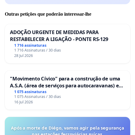
ao colapso, continuem na gestão da Petrobrás e da
Outras petições que poderão interessar-lhe
Petros como se nada de errado houvessem feito!
ADOÇÃO URGENTE DE MEDIDAS PARA
RESTABELECER A LIGAÇÃO - PONTE RS-129
Estes gestores da Petrobras que
1 716 assinaturas
irresponsavelmente não fizeram os repasses para
1 716 Assinaturas / 30 dias
28 Jul 2026
equilibrar o plano PPSP desde que o plano foi
criado, e que ainda hoje, muitos deles se
encontram na administração da companhia e da
"Movimento Cívico" para a construção de uma
própria Petros, sem agir e ainda recebendo altos
A.S.A. (área de serviços para autocaravanas) em
salários.
Coimbra
1 075 assinaturas
1 075 Assinaturas / 30 dias
16 Jul 2026
E agora o Petros 2 que é um plano CD também se
encontra com déficit considerável, sob a mão dos
Após a morte de Diégo, vamos agir pela segurança
nas estações ferroviárias suíças.