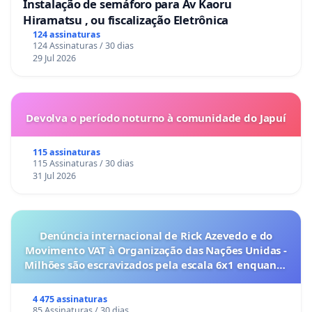
Instalação de semáforo para Av Kaoru
Ou seja, a União é a grande responsável pela
Hiramatsu , ou fiscalização Eletrônica
administração do fundo Petros e também da
124 assinaturas
própria Petrobrás.
124 Assinaturas / 30 dias
29 Jul 2026
Claro que é público e notório que a Petrobras é e
Devolva o período noturno à comunidade do Japuí
deve ser, gerida para benefício do povo brasileiro.
115 assinaturas
115 Assinaturas / 30 dias
31 Jul 2026
Mas o Fundo Petros precisa ser gerido para o
benefício e garantia de futuro dos seus
participantes que contribuíram por mais de 30
Denúncia internacional de Rick Azevedo e do
anos para usufruir do benefício e complementar a
Movimento VAT à Organização das Nações Unidas -
previdência geral, mas amargam desde 2018
Milhões são escravizados pela escala 6x1 enquanto
o lobby empresarial compra a omissão do
descontos de um equacionamento eterno perante
Congresso.
4 475 assinaturas
um déficit que a Petros reconhece ser oriunda da
85 Assinaturas / 30 dias