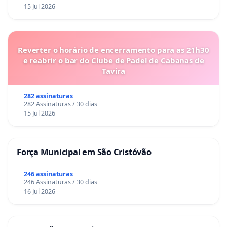
indicados pela Petrobras e representantes eleitos
15 Jul 2026
pelos participantes. Mas o voto de minerva é do
indicado da Petrobras.
Reverter o horário de encerramento para as 21h30
Ou seja, a Petros não tem autonomia real e anda
e reabrir o bar do Clube de Padel de Cabanas de
de acordo com a vontade da Petrobras.
Tavira
282 assinaturas
282 Assinaturas / 30 dias
A presidência e a diretoria da Petrobras são
15 Jul 2026
indicadas majoritariamente pela União, como sócia
controladora, e eleitas pelo Conselho de
Força Municipal em São Cristóvão
Administração (CA), composto por 11 membros
(sete da União, três privados e um dos
246 assinaturas
246 Assinaturas / 30 dias
trabalhadores).
16 Jul 2026