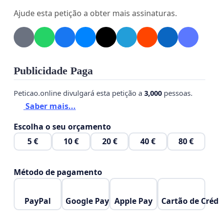
Ajude esta petição a obter mais assinaturas.
À CVM (Comissão de Valores Mobiliários)
Ao TCU (Tribunal de Contas da União): Pode ser
acionado para investigar a responsabilidade de
indicados pela Petrobras (empresa pública) na má
Publicidade Paga
gestão do fundo
Peticao.online divulgará esta petição a
3,000
pessoas.
Ao Ministério Público Federal
Saber mais...
Escolha o seu orçamento
5 €
10 €
20 €
40 €
80 €
A Petrobras tem sido um pilar central na economia
brasileira nas últimas cinco décadas (aprox. 1974-
Método de pagamento
2024), com sua influência no Produto Interno Bruto
(PIB) variando conforme o ciclo de produção, preço
PayPal
Google Pay
Apple Pay
Cartão de Créd
do petróleo e investimentos. A empresa não
apenas contribui com seu próprio valor adicionado,