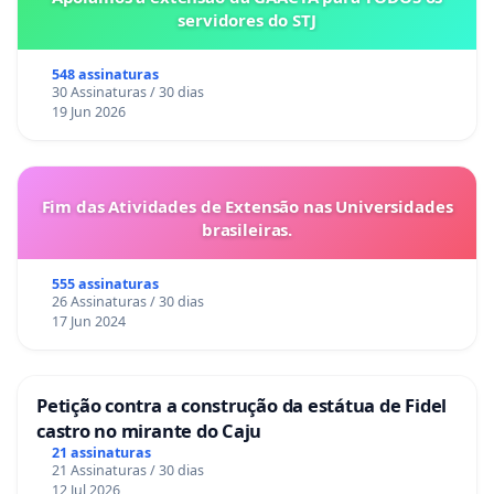
servidores do STJ
plano CD de características muito inferiores do
plano atual, sem que a Petrobras aporte os valores
548 assinaturas
que lhe dão devidos como o valor histórico dos pré
30 Assinaturas / 30 dias
19 Jun 2026
70, das ações judiciais relativas a RMNR, níveis, falta
de aportes equivalentes aos de milhares de
participantes, PIDVs que adiantaram a
Fim das Atividades de Extensão nas Universidades
aposentadoria de milhares de trabalhadores sem
brasileiras.
fazer o aporte para compensar o benefício
precoce.
555 assinaturas
26 Assinaturas / 30 dias
17 Jun 2024
Muito antes da repactuação de 2006 da Petros que
o movimento sindical apoia a retirada de garantias
Petição contra a construção da estátua de Fidel
castro no mirante do Caju
dos participantes num processo de desoneração
21 assinaturas
da Petrobras das suas responsabilidades
21 Assinaturas / 30 dias
financeiras.
12 Jul 2026