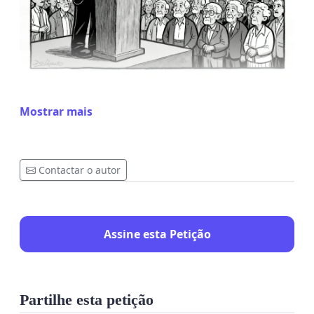
Mostrar mais
Ao Congresso Nacional
À Presidência da República
Contactar o autor
Ao Ministro da Previdência e Assistência Social
Ao Ministro de Minas e Energia
Assine esta Petição
À PREVIC (Superintendência Nacional de
Previdência Complementar
À Secretaria de Coordenação e Governança das
Partilhe esta petição
Empresas Estatais (SEST)