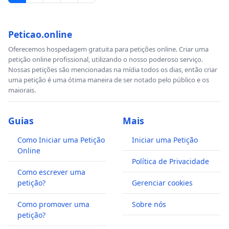
Peticao.online
O fato é que os aposentados e pensionistas, em
Oferecemos hospedagem gratuita para petições online. Criar uma
grande parte, já estão em idade avançada e não
petição online profissional, utilizando o nosso poderoso serviço.
podem esperar por anos da justiça comum avaliar
Nossas petições são mencionadas na mídia todos os dias, então criar
uma petição é uma ótima maneira de ser notado pelo público e os
os milhares de ações judiciais. Já são centenas de
maiorais.
suicídios, AVCs e infartos relacionados a situação
da Petros que está gerando em todos os
Guias
Mais
beneficiários grande revolta, triste, insatisfação e
contrariedade.
Como Iniciar uma Petição
Iniciar uma Petição
Online
Política de Privacidade
Como escrever uma
Muitas famílias cuidam de seus idosos
petição?
Gerenciar cookies
aposentados e pensionistas que já estão
Como promover uma
Sobre nós
debilitados pela idade avançada ou por doenças
petição?
incapacitantes e no momento em que a vida fica