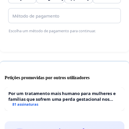
Método de pagamento
Escolha um método de pagamento para continuar.
Petições promovidas por outros utilizadores
Por um tratamento mais humano para mulheres e
famílias que sofrem uma perda gestacional nos
hospitais portugueses
81 assinaturas