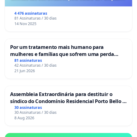
o lobby empresarial compra a omissão do
Congresso.
4 476 assinaturas
81 Assinaturas / 30 dias
14 Nov 2025
Por um tratamento mais humano para
mulheres e famílias que sofrem uma perda
gestacional nos hospitais portugueses
81 assinaturas
42 Assinaturas / 30 dias
21 Jun 2026
Assembleia Extraordinária para destituir o
síndico do Condomínio Residencial Porto Bello -
La Casa
30 assinaturas
30 Assinaturas / 30 dias
8 Aug 2026