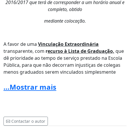
2016/2017 que terá de corresponder a um horário anual e
completo, obtido
mediante colocação.
A favor de uma
Vinculação Extraordinária
transparente, com
r
ecurso à Lista de Graduação,
que
dê prioridade ao tempo de serviço prestado na Escola
Pública, para que não decorram injustiças de colegas
menos graduados serem vinculados simplesmente
porque apresentam as condiçoes de ingresso apenas
...Mostrar mais
baseadas na contagem de tempo de serviço e tipo de
contratos.
É tempo de dizer BASTA à injustiça!! É tempo de dizer
BASTA às Normas Travão promotoras da
incompetência!!
Contactar o autor