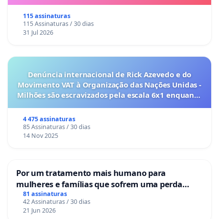
115 assinaturas
115 Assinaturas / 30 dias
31 Jul 2026
Denúncia internacional de Rick Azevedo e do
Movimento VAT à Organização das Nações Unidas -
Milhões são escravizados pela escala 6x1 enquanto
o lobby empresarial compra a omissão do
Congresso.
4 475 assinaturas
85 Assinaturas / 30 dias
14 Nov 2025
Por um tratamento mais humano para
mulheres e famílias que sofrem uma perda
gestacional nos hospitais portugueses
81 assinaturas
42 Assinaturas / 30 dias
21 Jun 2026