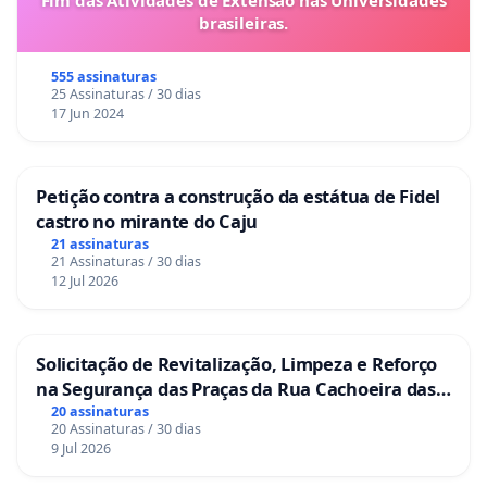
Fim das Atividades de Extensão nas Universidades
brasileiras.
555 assinaturas
25 Assinaturas / 30 dias
17 Jun 2024
Petição contra a construção da estátua de Fidel
castro no mirante do Caju
21 assinaturas
21 Assinaturas / 30 dias
12 Jul 2026
Solicitação de Revitalização, Limpeza e Reforço
na Segurança das Praças da Rua Cachoeira das
Sete Ilhas
20 assinaturas
20 Assinaturas / 30 dias
9 Jul 2026