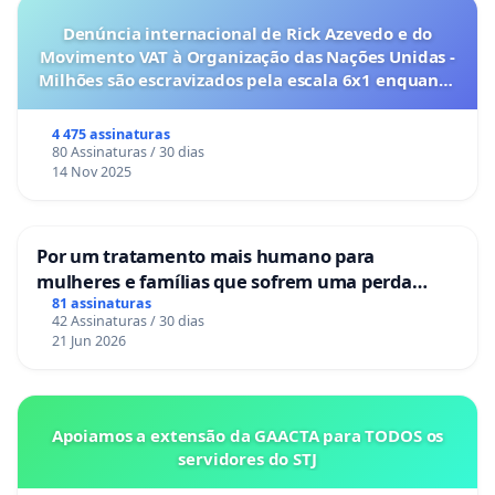
Denúncia internacional de Rick Azevedo e do
Movimento VAT à Organização das Nações Unidas -
Milhões são escravizados pela escala 6x1 enquanto
o lobby empresarial compra a omissão do
Congresso.
4 475 assinaturas
80 Assinaturas / 30 dias
14 Nov 2025
Por um tratamento mais humano para
mulheres e famílias que sofrem uma perda
gestacional nos hospitais portugueses
81 assinaturas
42 Assinaturas / 30 dias
21 Jun 2026
Apoiamos a extensão da GAACTA para TODOS os
servidores do STJ