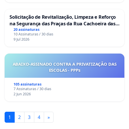
Solicitação de Revitalização, Limpeza e Reforço
na Segurança das Praças da Rua Cachoeira das
Sete Ilhas
20 assinaturas
10 Assinaturas / 30 dias
9 Jul 2026
ABAIXO-ASSINADO CONTRA A PRIVATIZAÇÃO DAS
ESCOLAS - PPPs
105 assinaturas
7 Assinaturas / 30 dias
2 Jun 2026
1
2
3
4
»