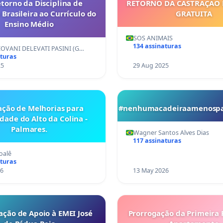
etorno da Disciplina de
RETORNO DA CASTRAÇÃO
 Brasileira ao Currículo do
GRATUITA
Ensino Médio
SOS ANIMAIS
134 assinaturas
OVANI DELEVATI PASINI (G…
aturas
25
29 Aug 2025
tação de Melhorias para
#nenhumacadeiraamenospa
ade do Alto da Colina -
Palmares.
Wagner Santos Alves Dias
117 assinaturas
joalê
aturas
26
13 May 2026
ação de Apoio à EMEI José
Prorrogação da Primeira 