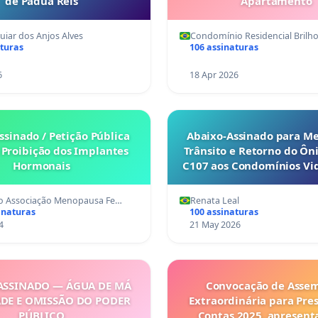
de Pádua Reis
Apartamento
iar dos Anjos Alves
Condomínio Residencial Brilh
aturas
106 assinaturas
6
18 Apr 2026
ssinado / Petição Pública
Abaixo-Assinado para Me
 Proibição dos Implantes
Trânsito e Retorno do Ôn
Hormonais
C107 aos Condomínios Vid
2
 Associação Menopausa Fe…
Renata Leal
inaturas
100 assinaturas
4
21 May 2026
ASSINADO — ÁGUA DE MÁ
Convocação de Assem
DE E OMISSÃO DO PODER
Extraordinária para Pre
PÚBLICO
Contas 2025, apresent