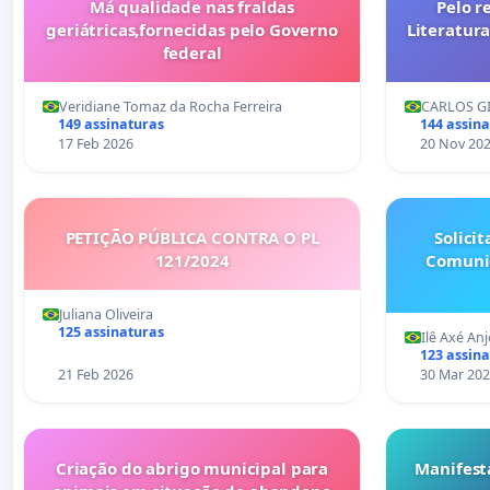
Má qualidade nas fraldas
Pelo r
geriátricas,fornecidas pelo Governo
Literatura
federal
Veridiane Tomaz da Rocha Ferreira
CARLOS GI
149 assinaturas
144 assin
17 Feb 2026
20 Nov 20
PETIÇÃO PÚBLICA CONTRA O PL
Solici
121/2024
Comunid
Juliana Oliveira
125 assinaturas
Ilê Axé An
123 assin
21 Feb 2026
30 Mar 20
Criação do abrigo municipal para
Manifest