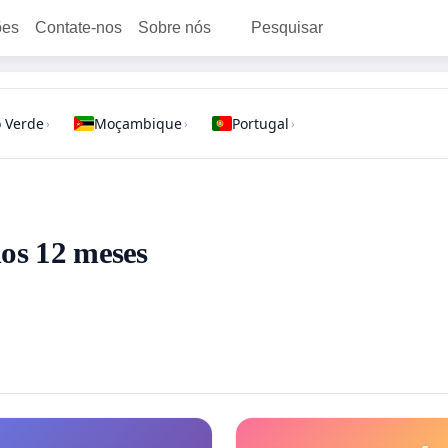
ões
Contate-nos
Sobre nós
Pesquisar
 Verde
Moçambique
Portugal
›
›
›
mos 12 meses