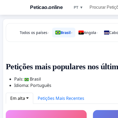
Peticao.online
Procurar Petiç
PT ▼
Todos os países
Brasil
Angola
Cabo
›
›
›
Petições mais populares nos últi
País:
Brasil
Idioma: Português
Em alta
Petições Mais Recentes