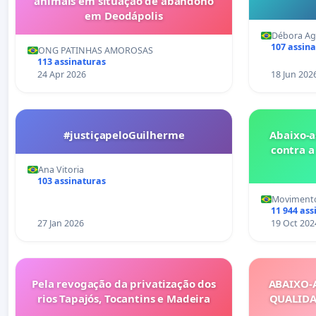
animais em situação de abandono
em Deodápolis
Débora Agu
107 assin
ONG PATINHAS AMOROSAS
113 assinaturas
24 Apr 2026
18 Jun 202
#justiçapeloGuilherme
Abaixo-a
contra a
Ana Vitoria
103 assinaturas
Movimento
11 944 ass
27 Jan 2026
19 Oct 202
Pela revogação da privatização dos
ABAIXO-
rios Tapajós, Tocantins e Madeira
QUALIDA