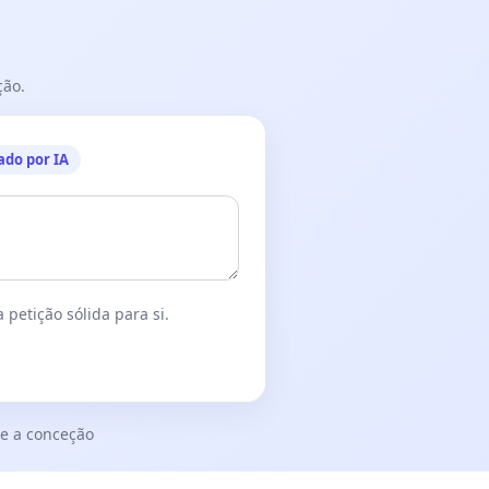
ção.
ado por IA
 petição sólida para si.
e a conceção