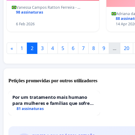
Vanessa Campos Ratton Ferreira - …
98 assinaturas
Adriana da
88 assina
6 Feb 2026
14 Apr 202
«
1
2
3
4
5
6
7
8
9
...
20
Petições promovidas por outros utilizadores
Por um tratamento mais humano
para mulheres e famílias que sofrem
uma perda gestacional nos hospitais
81 assinaturas
portugueses