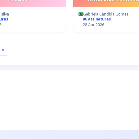
Orçamento 2026 do Co
Solar da Serra
 silva
Gabriela Cândida Gomes
turas
86 assinaturas
6
28 Apr 2026
»