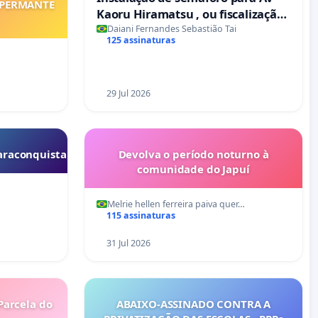
 PERMANTE
Kaoru Hiramatsu , ou fiscalização
Eletrônica
Daiani Fernandes Sebastião Tai
125 assinaturas
29 Jul 2026
raconquista
Devolva o período noturno à
comunidade do Japuí
Melrie hellen ferreira paiva quer…
115 assinaturas
31 Jul 2026
Parcela do
ABAIXO-ASSINADO CONTRA A