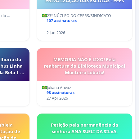
PRIVATIZAÇÃO DAS ESCOLAS - PPPs
o do …
23° NÚCLEO DO CPERS/SINDICATO
107 assinaturas
2 Jun 2026
lhoria do
MEMÓRIA NÃO É LIXO! Pela
ibus Linha
reabertura da Biblioteca Municipal
a Bela 1 e
Monteiro Lobato!
Juliana Ativoz
98 assinaturas
27 Apr 2026
bleia
Petição pela permanência da
stação de
senhora ANA SUELI DA SILVA.
ação do