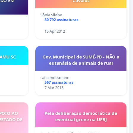
ADO EM
Cavalos
Sônia Silvino
30 792 assinaturas
15 Apr 2012
SAMU SC
Gov. Municipal de SUMÉ-PB - NÃO a
eutanásia de animais de rua!
catia mossmann
567 assinaturas
7 Mar 2015
POIO AO
Pela deliberação democrática de
ESTADO DE
eventual greve na UFRJ