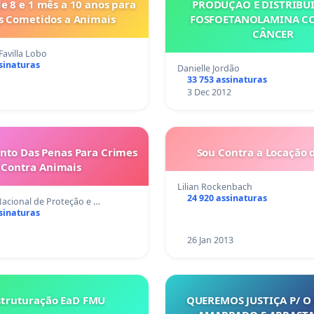
e 8 e 1 mês a 10 anos para
PRODUÇÃO E DISTRIBU
s Cometidos a Animais
FOSFOETANOLAMINA C
CÂNCER
Favilla Lobo
sinaturas
Danielle Jordão
33 753 assinaturas
3 Dec 2012
nto Das Penas Para Crimes
Sou Contra a Locação 
Contra Animais
Lilian Rockenbach
24 920 assinaturas
cional de Proteção e …
sinaturas
26 Jan 2013
struturação EaD FMU
QUEREMOS JUSTIÇA P/ O