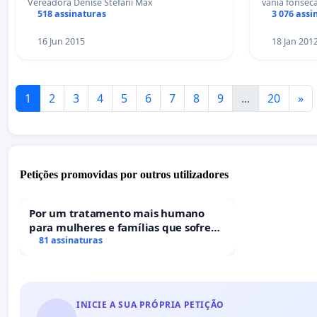
Vereadora Denise Stefani Max
vania fonsec
518 assinaturas
3 076 assi
16 Jun 2015
18 Jan 201
1
2
3
4
5
6
7
8
9
...
20
»
Petições promovidas por outros utilizadores
Por um tratamento mais humano
para mulheres e famílias que sofrem
uma perda gestacional nos hospitais
81 assinaturas
portugueses
INICIE A SUA PRÓPRIA PETIÇÃO