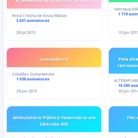
e jumentos na praia do Cumbuco
Henrique Vill
1 719 assi
Anna Cristina de Sousa Matias
2 631 assinaturas
28 Jul 2015
10 Jun 201
sumarélivre
Pela alt
retroces
Cidadãos Sumareenses
1 038 assinaturas
ALTERAPL66
16 285 ass
29 Jun 2015
30 Jun 201
Ambulatório Público Veterinário em
Fim 
Uberaba MG