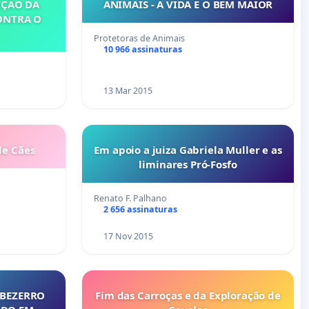
IÇÃO DA
ANIMAIS - A VIDA É O BEM MAIOR
ONTRA O
Protetoras de Animais
10 966 assinaturas
13 Mar 2015
de Cães
Em apoio a juiza Gabriela Muller e as
liminares Pró-Fosfo
Renato F. Palhano
2 656 assinaturas
17 Nov 2015
 BEZERRO
Fim das Carroças e da Exploração de