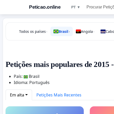
Peticao.online
Procurar Petiç
PT ▼
Todos os países
Brasil
Angola
Cabo
›
›
›
Petições mais populares de 2015 -
País:
Brasil
Idioma: Português
Em alta
Petições Mais Recentes