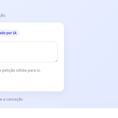
ção.
ado por IA
 petição sólida para si.
e a conceção