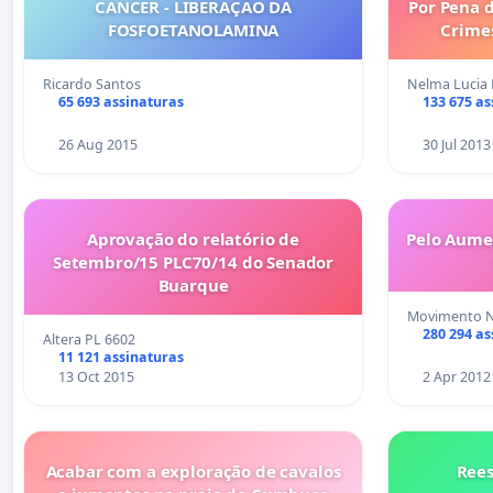
CANCER - LIBERAÇÃO DA
Por Pena d
FOSFOETANOLAMINA
Crime
Ricardo Santos
Nelma Lucia 
65 693 assinaturas
133 675 as
26 Aug 2015
30 Jul 2013
Aprovação do relatório de
Pelo Aume
Setembro/15 PLC70/14 do Senador
Buarque
Movimento Na
280 294 as
Altera PL 6602
11 121 assinaturas
13 Oct 2015
2 Apr 2012
Acabar com a exploração de cavalos
Ree