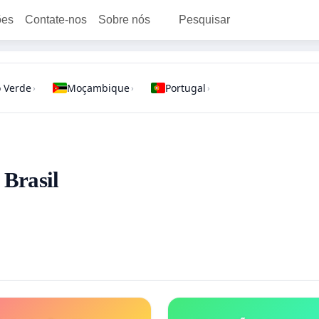
ões
Contate-nos
Sobre nós
Pesquisar
 Verde
Moçambique
Portugal
›
›
›
 Brasil