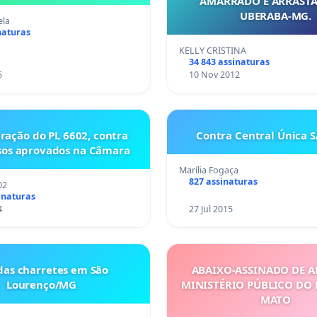
AMARRADO E ARRAST
UBERABA-MG.
ela
naturas
KELLY CRISTINA
34 843 assinaturas
5
10 Nov 2012
eração do PL 6602, contra
Contra Central Única 
sos aprovados na Câmara
Marília Fogaça
827 assinaturas
02
inaturas
4
27 Jul 2015
das charretes em São
ABAIXO-ASSINADO DE A
Lourenço/MG
MINISTÉRIO PÚBLICO DO 
MATO