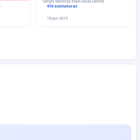
Sergio Barbosa Villas-Boas (sbVB)
410 assinaturas
T
19 Jun 2015