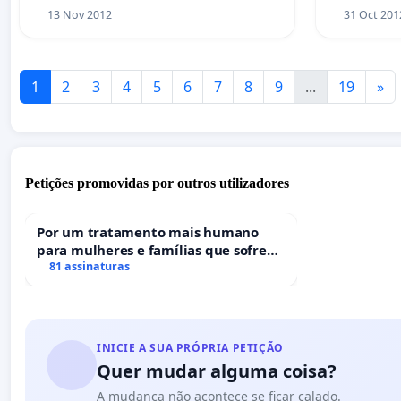
13 Nov 2012
31 Oct 201
1
2
3
4
5
6
7
8
9
...
19
»
Petições promovidas por outros utilizadores
Por um tratamento mais humano
para mulheres e famílias que sofrem
uma perda gestacional nos hospitais
81 assinaturas
portugueses
INICIE A SUA PRÓPRIA PETIÇÃO
Quer mudar alguma coisa?
A mudança não acontece se ficar calado.