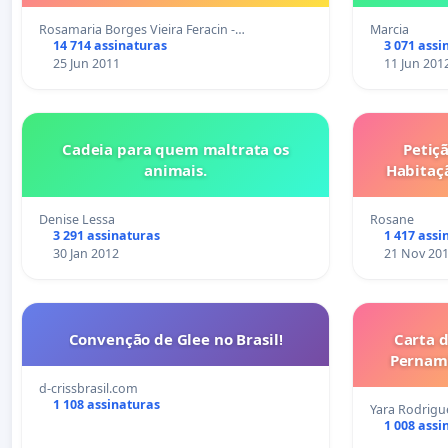
Rosamaria Borges Vieira Feracin -…
Marcia
14 714 assinaturas
3 071 assi
25 Jun 2011
11 Jun 201
Cadeia para quem maltrata os
Petiç
animais.
Habitaç
Denise Lessa
Rosane
3 291 assinaturas
1 417 assi
30 Jan 2012
21 Nov 20
Convenção de Glee no Brasil!
Carta 
d-crissbrasil.com
1 108 assinaturas
Yara Rodrigu
1 008 assi