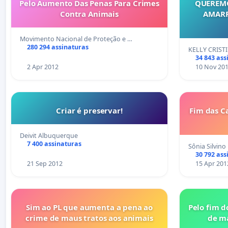
Pelo Aumento Das Penas Para Crimes
QUEREMO
Contra Animais
AMARR
Movimento Nacional de Proteção e …
280 294 assinaturas
KELLY CRIST
34 843 ass
2 Apr 2012
10 Nov 20
Criar é preservar!
Fim das C
Deivit Albuquerque
7 400 assinaturas
Sônia Silvino
30 792 ass
21 Sep 2012
15 Apr 201
Sim ao PL que aumenta a pena ao
Pelo fim d
crime de maus tratos aos animais
de ma