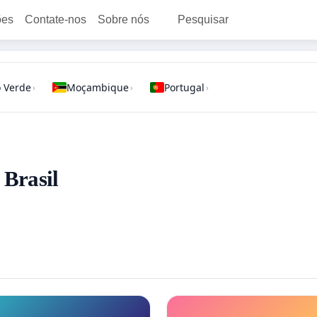
ões
Contate-nos
Sobre nós
Pesquisar
 Verde
Moçambique
Portugal
›
›
›
 Brasil