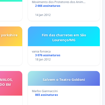
Movimento dos Protetores dos Anim…
2 666 assinaturas
14 Jan 2012
 yorkshire
Fim das charretes em São
Lourenço/MG
vania fonseca
3 076 assinaturas
18 Jan 2012
AVALOS,
Salvem o Teatro Goldoni
ODO EM
Marbo Giannaccini
865 assinaturas