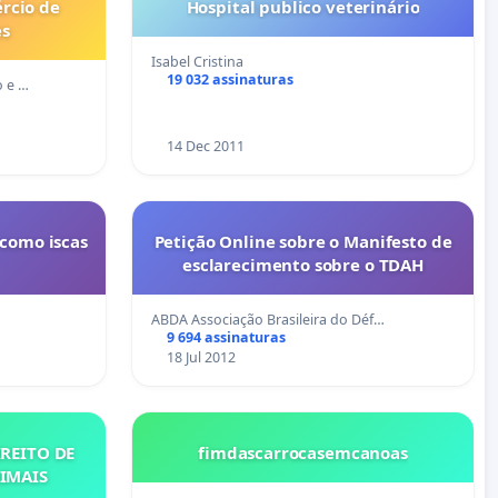
rcio de
Hospital publico veterinário
es
Isabel Cristina
19 032 assinaturas
 e …
14 Dec 2011
 como iscas
Petição Online sobre o Manifesto de
esclarecimento sobre o TDAH
ABDA Associação Brasileira do Déf…
9 694 assinaturas
18 Jul 2012
IREITO DE
fimdascarrocasemcanoas
IMAIS