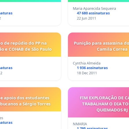
Maria Aparecida Sequeira
naturas
47 680 assinaturas
2
22 Jun 2011
ão de repúdio do PP na
Punição para assassina do
ão e COHAB de São Paulo
Camila Correa
Cynthia Almeida
naturas
1 936 assinaturas
12
18 Dec 2011
de apoio dos estudantes
FIM EXPLORAÇÃO DE C
Pernambucanos a Sérgio Torres
TRABALHAM O DIA T
QUEIMADOS RJ
es
naturas
NMARIA
1 795 assinaturas