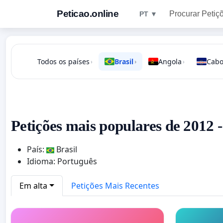
Peticao.online
Procurar Petiç
PT ▼
Todos os países
Brasil
Angola
Cabo
›
›
›
Petições mais populares de 2012 -
País:
Brasil
Idioma: Português
Em alta
Petições Mais Recentes