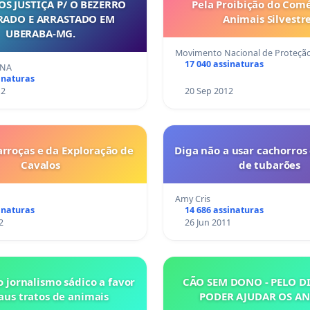
S JUSTIÇA P/ O BEZERRO
Pela Proibição do Comé
ADO E ARRASTADO EM
Animais Silvestr
UBERABA-MG.
Movimento Nacional de Proteção
17 040 assinaturas
INA
inaturas
12
20 Sep 2012
arroças e da Exploração de
Diga não a usar cachorros
Cavalos
de tubarões
Amy Cris
inaturas
14 686 assinaturas
2
26 Jun 2011
o jornalismo sádico a favor
CÃO SEM DONO - PELO D
us tratos de animais
PODER AJUDAR OS AN