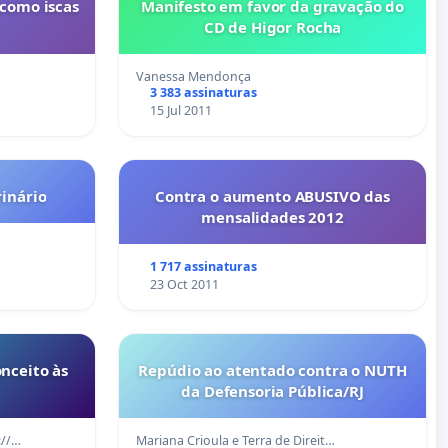
 como iscas
Manifesto em favor da gravação do
CD de Higor Rocha
Vanessa Mendonça
3 383 assinaturas
15 Jul 2011
rinário
Contra o aumento ABUSIVO das
mensalidades 2012
1 717 assinaturas
23 Oct 2011
nceito às
Repúdio ao atentado contra o NUTH
da Defensoria Pública/RJ
://…
Mariana Crioula e Terra de Direit…