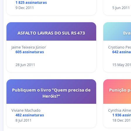
1 825 assinaturas
9 Dec 2011
5 Jun 2011
ASFALTO LAVRAS DO SUL RS 473
Eva
Jaime Teixeira Júnior
Crystiano P
605 assinaturas
642 assin
28 Jun 2011
15 May 20
Publiquem o livro "Quem precisa de
Punição p
Heróis?"
Viviane Machado
Cynthia Alme
482 assinaturas
1 936 assi
8 Jul 2011
18 Dec 201