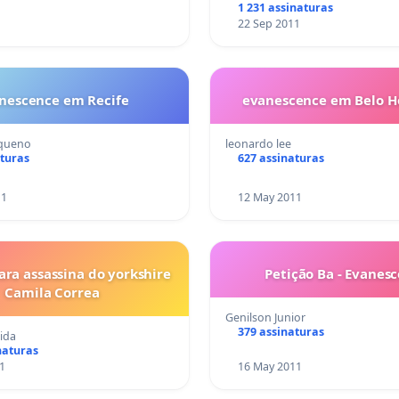
1 231 assinaturas
22 Sep 2011
nescence em Recife
evanescence em Belo H
equeno
leonardo lee
aturas
627 assinaturas
11
12 May 2011
ara assassina do yorkshire
Petição Ba - Evanes
Camila Correa
Genilson Junior
379 assinaturas
ida
naturas
1
16 May 2011