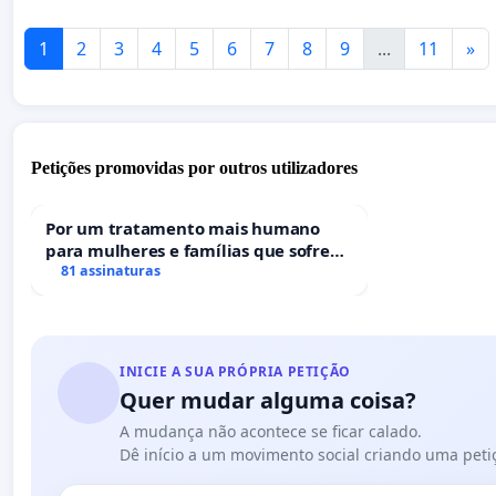
1
2
3
4
5
6
7
8
9
...
11
»
Petições promovidas por outros utilizadores
Por um tratamento mais humano
para mulheres e famílias que sofrem
uma perda gestacional nos hospitais
81 assinaturas
portugueses
INICIE A SUA PRÓPRIA PETIÇÃO
Quer mudar alguma coisa?
A mudança não acontece se ficar calado.
Dê início a um movimento social criando uma peti