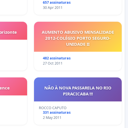
657 assinaturas
30 Apr 2011
orizonte
AUMENTO ABUSIVO MENSALIDADE
2012-COLÉGIO PORTO SEGURO-
UNIDADE II
482 assinaturas
27 Oct 2011
cence
NÃO À NOVA PASSARELA NO RIO
PIRACICABA !!!
ROCCO CAPUTO
331 assinaturas
2 May 2011