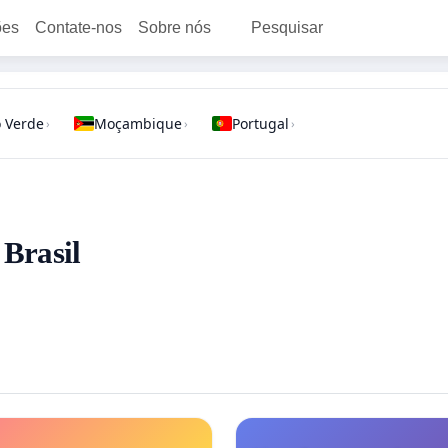
ões
Contate-nos
Sobre nós
Pesquisar
 Verde
Moçambique
Portugal
›
›
›
 Brasil