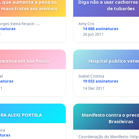
L que aumenta a pena ao
Diga não a usar cachorros
 maus tratos aos animais
de tubarões
rges Vieira Feracin -…
Amy Cris
inaturas
14 686 assinaturas
1
26 Jun 2011
escence em São Paulo
Hospital publico vete
el
Isabel Cristina
naturas
19 032 assinaturas
11
14 Dec 2011
RA ALEXI PORTELA
Manifesto contra o preco
Brasileiras
ira
aturas
Coordenação do Manifesto. http