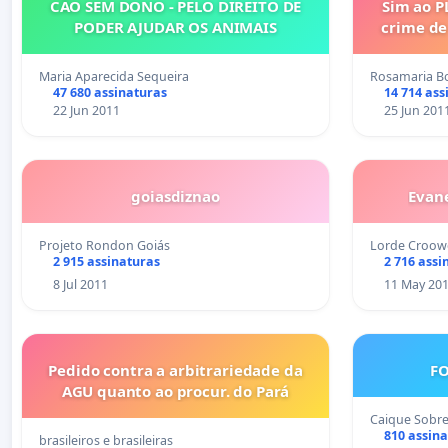
CÃO SEM DONO - PELO DIREITO DE
Sim ao P
PODER AJUDAR OS ANIMAIS
crime de
Maria Aparecida Sequeira
Rosamaria Bo
47 680 assinaturas
14 714 ass
22 Jun 2011
25 Jun 201
goiasdiznao
Evan
Projeto Rondon Goiás
Lorde Croow
2 915 assinaturas
2 716 assi
8 Jul 2011
11 May 20
Pedido contra a arbitrariedade da
FO
AGU quanto ao procur. do Pará
Caique Sobre
810 assin
brasileiros e brasileiras