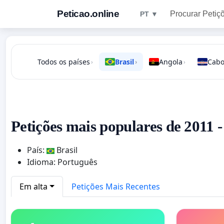
Peticao.online
Procurar Petiç
PT ▼
Todos os países
Brasil
Angola
Cabo
›
›
›
Petições mais populares de 2011 -
País:
Brasil
Idioma: Português
Em alta
Petições Mais Recentes